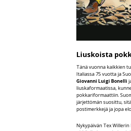
Liuskoista pok
Tänä vuonna kaikkien tu
Italiassa 75 vuotta ja Suo
Giovanni Luigi Bonelli
j
liuskaformaatissa, kunnes
pokkariformaattiin. Suom
järjettömän suosittu, sit
postimerkkejä ja jopa el
Nykypäivän Tex Willerin 