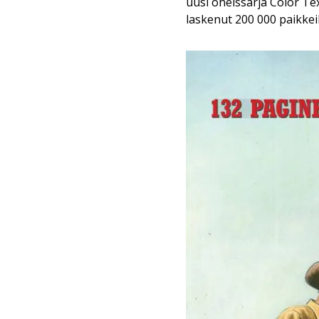
uusi oheissarja Color Te
laskenut 200 000 paikkei