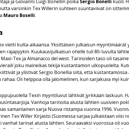
htaja ja Giovanni Luigi Bonellin poika
Sergio Bonelli
kuoli. 
mutta varsinkin Tex Willerin suhteen suuntaviivat on sittem
ja
Mauro Boselli
.
a
x vietti kulta-aikaansa. Yksittäisen julkaisun myyntimäärät yl
n rajapyykin. Kuukausijulkaisun ohelle tuli 80-luvulta lähti
Maxi-Tex ja Almanacco del west. Tarinoiden taso oli tasainen
 vieraili joku maineikas tekijä kustantamon ulkopuolelta. K
 kiittivät ja ylistivät Sergio Bonellia siitä, että kustantamossa 
n rahaa. Oli helppoa olla jalomielinen, kun sarjakuva myi kui
oppupuolella Texin myyntiluvut lähtivät jyrkkään laskuun. 
uusintasarjoja. Vanhoja tarinoita alusta lähtien uusivien pok
olmas samanlainen sarja Nuova ristampa vuonna 1996. Vuonna
rinen Tex Willer Kirjasto (Suomessa sarjaa julkaistaan viisi
ki vanhat tarinat alusta lähtien. Seuraavaksi vuorossa oli v