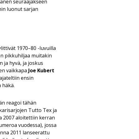
Hänen seuraajakseen
min luonut sarjan
ittivät 1970–80 -luvuilla
en pikkuhiljaa muitakin
 ja hyvä, ja joskus
uten vaikkapa
Joe Kubert
ajateltiin ensin
n häkä.
Hän reagoi tähän
karisarjojen Tutto Tex ja
 2007 aloitettiin kerran
 numeroa vuodessa), jossa
uonna 2011 lanseerattu