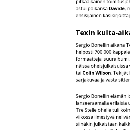
pitkäaikainen toimitusjo
astui poikansa
Davide
, 
ensisijainen käsikirjoitta
Texin kulta-aik
Sergio Bonellin aikana Te
helposti 700 000 kappalee
formaatteja: suuralbumi, 
näissä oheisjulkaisuissa
tai
Colin Wilson
. Tekijät
sarjakuvaa ja vasta sitte
Sergio Bonellin elämän l
lanseeraamalla erilaisia 
Tre Stelle ohelle tuli k
viikossa ilmestyvä nelivä
siinäkin julkaistaan kaik