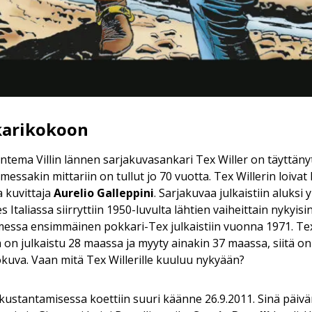
karikokoon
ntema Villin lännen sarjakuvasankari Tex Willer on täyttä
messakin mittariin on tullut jo 70 vuotta. Tex Willerin loivat
a kuvittaja
Aurelio Galleppini
. Sarjakuvaa julkaistiin aluksi 
 Italiassa siirryttiin 1950-luvulta lähtien vaiheittain nykyis
essa ensimmäinen pokkari-Tex julkaistiin vuonna 1971. Tex 
ä on julkaistu 28 maassa ja myyty ainakin 37 maassa, siitä on 
okuva. Vaan mitä Tex Willerille kuuluu nykyään?
kustantamisessa koettiin suuri käänne 26.9.2011. Sinä päivä