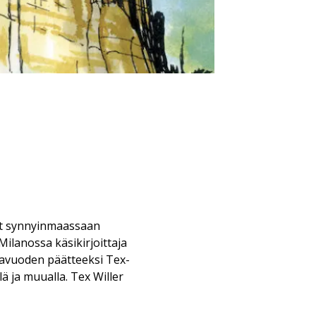
nyt synnyinmaassaan
 Milanossa käsikirjoittaja
hlavuoden päätteeksi Tex-
lä ja muualla. Tex Willer