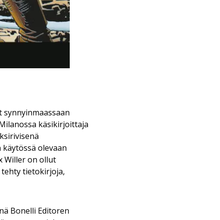
nyt synnyinmaassaan
 Milanossa käsikirjoittaja
yksirivisenä
in käytössä olevaan
Willer on ollut
tehty tietokirjoja,
nä Bonelli Editoren