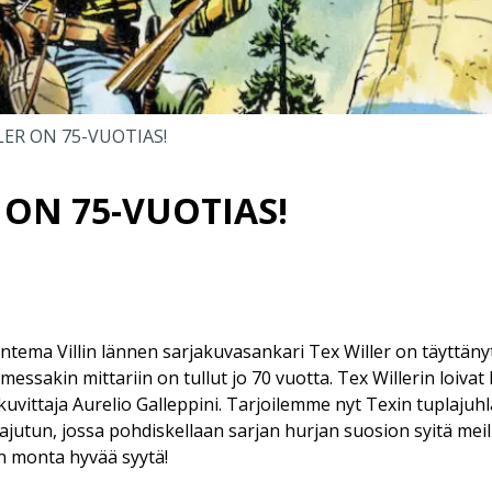
LER ON 75-VUOTIAS!
 ON 75-VUOTIAS!
ntema Villin lännen sarjakuvasankari Tex Willer on täyttä
messakin mittariin on tullut jo 70 vuotta. Tex Willerin loivat
 kuvittaja Aurelio Galleppini. Tarjoilemme nyt Texin tuplaju
hlajutun, jossa pohdiskellaan sarjan hurjan suosion syitä meil
on monta hyvää syytä!