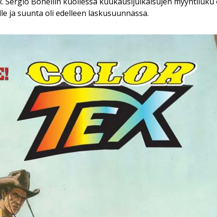
x. Sergio Bonellin kuollessa kuukausijulkaisujen myyntiluku 
lle ja suunta oli edelleen laskusuunnassa.