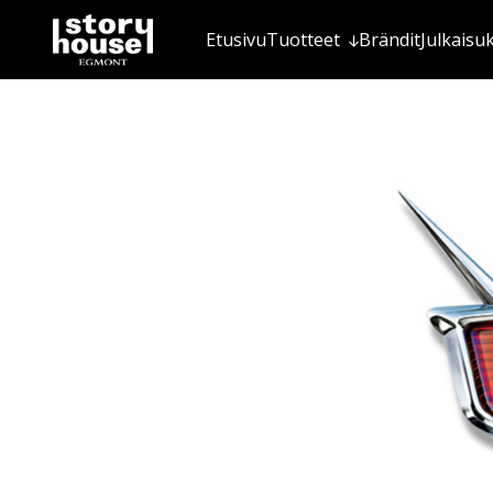
Etusivu
Tuotteet
Brändit
Julkaisu