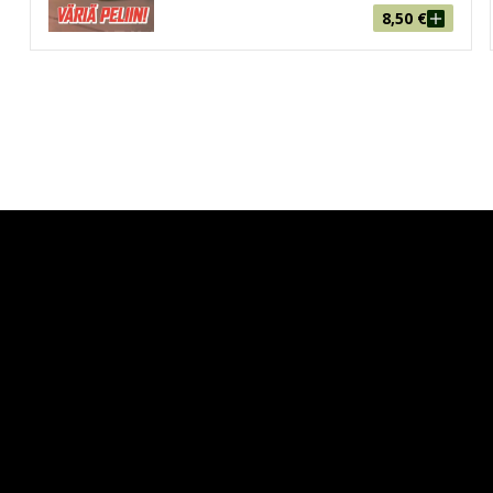
8,50
€
paradoille ilmestyy huipputekniikalla varustettu uuden
kseen uusille vastustajilleen ja päätyy uuden tuttavansa Cr
se Egmontin verkkokaupassa
jojen kuvat henkiin mahtavilla värivalinnoilla ja terävöittää
estä kirjaimet! Autot-tuotteet tarjoavat sekä viihdyttävää v
 löydät luettavaksi myös muut rakastetut
Disney
-tarinat. 
Tämän lisäksi Disney-animaatioden suosikeista löytyvät
Fr