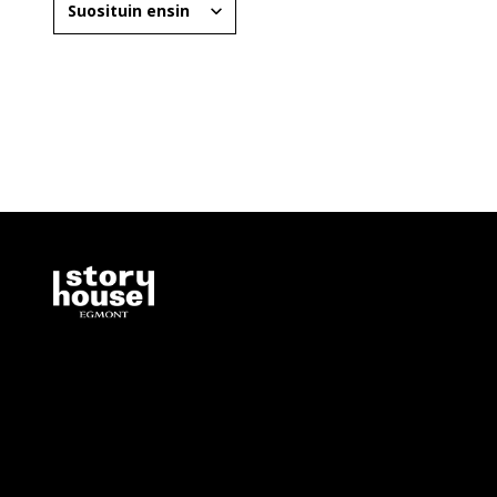
Kolmannessa Autot-elokuvassa Salaman harmiksi kil
tarvitsevansa itsekin viimeisintä teknologiaa pärjätä
Disney Cars -tuotteet Story Hou
On aika ottaa esille parhaat värikynäsi, herättää kir
Laske renkaat, yhdistä parit, selvitä sokkelot ja järj
menoksi!
Autojen ja muiden Disney Pixarin hahmojen lisäksi
rakastaman
Aku Ankan
ja muut Ankkalinnan hahmot. 