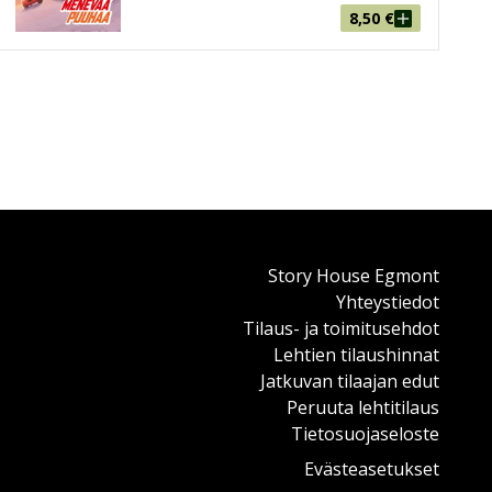
8,50
€
 sukupolven kilpuri, Jackson Myrsky. Salama tajuaa
uz Ramirezin valmennettavaksi.
 älynystyrät korkeaoktaanisten puuhatehtävien parissa.
auhdikkuutta että oivaltamisen riemua. Kaasu pohjaan ja
Story House Egmont
Yhteystiedot
Disneyn tutuista hahmoista löydät myös suomalaisten
Tilaus- ja toimitusehdot
ozen
-elokuvien Elsa ja muut
Disney Prinsessat
.
Lehtien tilaushinnat
Jatkuvan tilaajan edut
Peruuta lehtitilaus
Tietosuojaseloste
Evästeasetukset