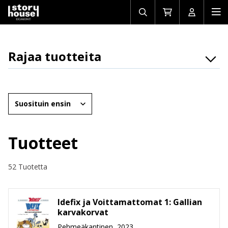
Avaa/sulje
Siirry
Avaa/sulj
Ava
haku
ostoskoriin
käyttäjän
mob
Rajaa tuotteita
Osasto
Brändit
Järjestä
Ikäryhmät
Tuotemuoto
Tuotteet
Hinta
52 Tuotetta
Idefix ja Voittamattomat 1: Gallian
karvakorvat
Pehmeäkantinen, 2023