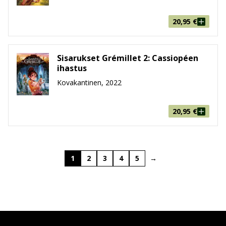
20,95
€
Sisarukset Grémillet 2: Cassiopéen
ihastus
Kovakantinen, 2022
20,95
€
1
2
3
4
5
→