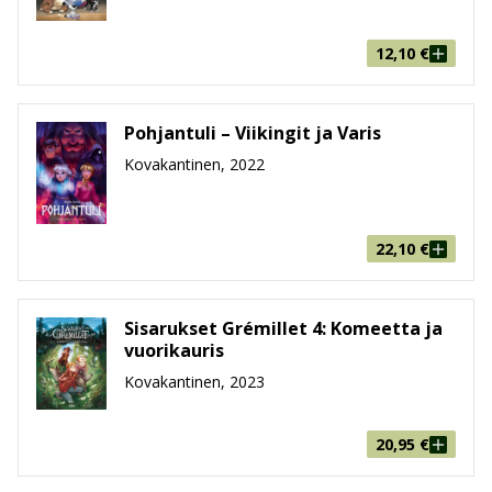
12,10
€
Pohjantuli – Viikingit ja Varis
Kovakantinen, 2022
22,10
€
Sisarukset Grémillet 4: Komeetta ja
vuorikauris
Kovakantinen, 2023
20,95
€