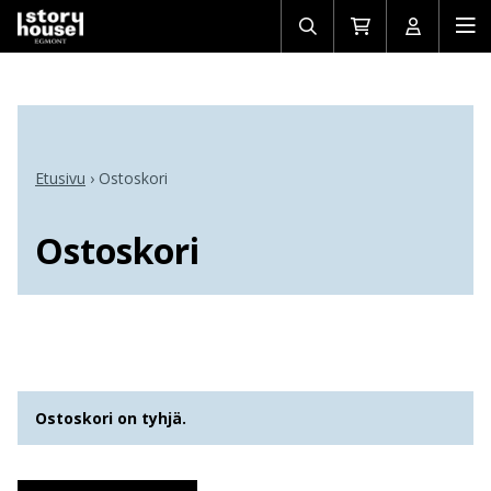
Avaa/sulje
Siirry
Avaa/sulj
Ava
haku
ostoskoriin
käyttäjän
mob
Etusivu
›
Ostoskori
Ostoskori
Ostoskori on tyhjä.