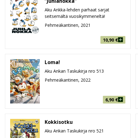
”Juhlanokka”
Aku Ankka-lehden parhaat sarjat
seitsemältä vuosikymmeneltä!
Pehmeäkantinen, 2021
10,90
€
Loma!
Aku Ankan Taskukirja nro 513
Pehmeäkantinen, 2022
6,90
€
Kokkisotku
Aku Ankan Taskukirja nro 521