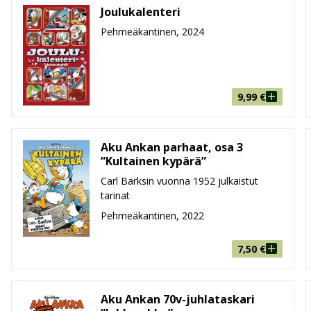
Joulukalenteri
Pehmeäkantinen, 2024
9,99
€
Aku Ankan parhaat, osa 3
”Kultainen kypärä”
Carl Barksin vuonna 1952 julkaistut
tarinat
Pehmeäkantinen, 2022
7,50
€
Aku Ankan 70v-juhlataskari