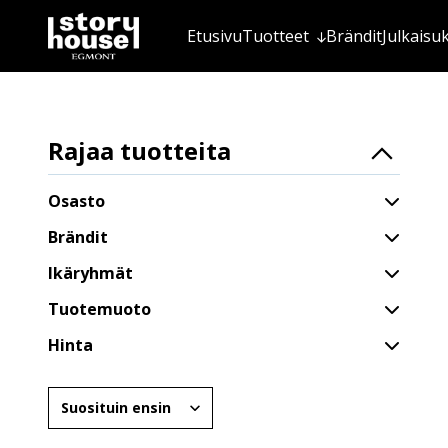
Etusivu
Tuotteet
Brändit
Julkaisu
Rajaa tuotteita
Osasto
Brändit
Ikäryhmät
Tuotemuoto
Hinta
Järjestä