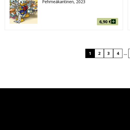
Pehmeäkantinen, 2023
6,90
€
1
2
3
4
…