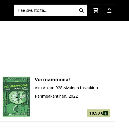
Hae:
Hae
Siirry
Avaa/sulj
ostoskoriin
käyttäjän
Voi mammona!
Aku Ankan 928-sivuinen taskukirja
Pehmeäkantinen, 2022
10,90
€