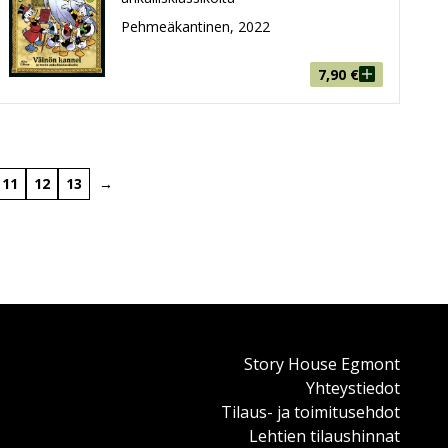
Pehmeäkantinen, 2022
7,90
€
11
12
13
→
Story House Egmont
Yhteystiedot
Tilaus- ja toimitusehdot
Lehtien tilaushinnat