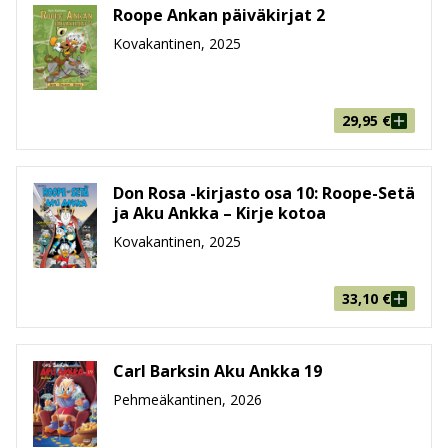
Roope Ankan päiväkirjat 2
1980-luku
Kovakantinen, 2025
Aku Ankka: Mestarivalokuvaajana
Aku Ankka ja Oraakkeli
Mikki ja Hessu: Konnuuksia pinnan alla
29,95
€
Mikki Hiiri: Kupla-Kaanin aarre
Roope-setä: Uusii rahasäiliönsä
Roope-setä: Puusku
Don Rosa -kirjasto osa 10: Roope-Setä
Karhukopla: Runsaudenpula
ja Aku Ankka – Kirje kotoa
Roope-setä: Pilvikaupunki
Kovakantinen, 2025
1990-luku
33,10
€
Roope-setä: Lumikenttien kimallus
Aku Ankka: Onnettaren suosikki
Mikki Hiiri: Tyhmä paljon työtä tekee, viisas pääsee
Carl Barksin Aku Ankka 19
vähemmällä
Mikki Hiiri: Unelmaloma
Pehmeäkantinen, 2026
Roope-setä: Kutistuva kitupiikki