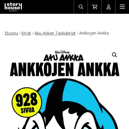
Avaa/sulje
Siirry
Avaa/sulj
Ava
haku
ostoskoriin
käyttäjän
mob
Etusivu
›
Kirjat
›
Aku Ankan Taskukirjat
›
Ankkojen Ankka