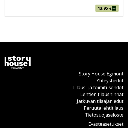
Mikki Hiiri: Vorot vesipuistossa
Aku Ankka: Oona, ongelmatapaus
13,95
€
Aku Ankka: Tunne outo rinnassani
2000-luku
Aku Ankka: Mona Ankan hymy
Augustus Ankka: Hänen ylhäisyytensö pikkuveikko
Roope-setä: Sammon salaisuus
Roope-setä: Jättiläistomaatin hyökkäys
Mikki Hiiri: Ystävyyden varjo
Mikki Hiiri: Erämaan sankarit
Story House Egmont
Aku Ankka: Nummisuutarin Aku
Yhteystiedot
Aku Ankka: Rauta-Ankka
Tilaus- ja toimitusehdot
Lehtien tilaushinnat
2010-luku
Jatkuvan tilaajan edut
Aku Ankka: Akun viimeinen tapaus
Peruuta lehtitilaus
Iines Ankka: Olipa kerran... jos toisenkin
Tietosuojaseloste
Aku Ankka: Maailman muhkein pizza
Evästeasetukset