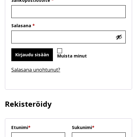
Sähköpostiosoite
*
Salasana
*
Kirjaudu sisään
Muista minut
Salasana unohtunut?
Rekisteröidy
Etunimi
*
Sukunimi
*