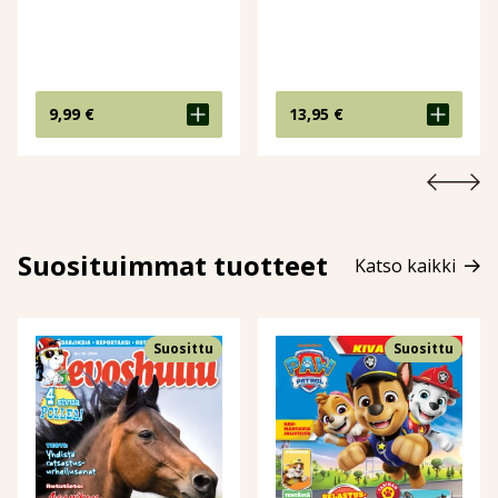
9,99
€
13,95
€
Suosituimmat tuotteet
Katso kaikki
Suosittu
Suosittu