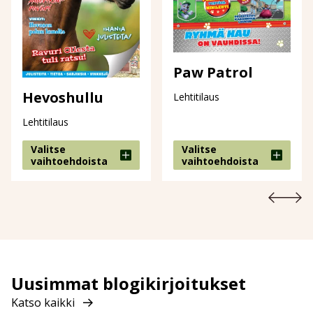
Paw Patrol
Hevoshullu
Lehtitilaus
Lehtitilaus
Valitse
Valitse
vaihtoehdoista
vaihtoehdoista
Uusimmat blogikirjoitukset
Katso kaikki