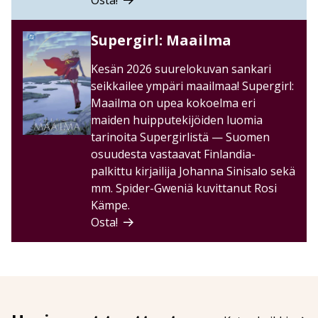
Osta!
Supergirl: Maailma
Kesän 2026 suurelokuvan sankari
seikkailee ympäri maailmaa! Supergirl:
Maailma on upea kokoelma eri
maiden huipputekijöiden luomia
tarinoita Supergirlistä — Suomen
osuudesta vastaavat Finlandia-
palkittu kirjailija Johanna Sinisalo sekä
mm. Spider-Gweniä kuvittanut Rosi
Kämpe.
Osta!