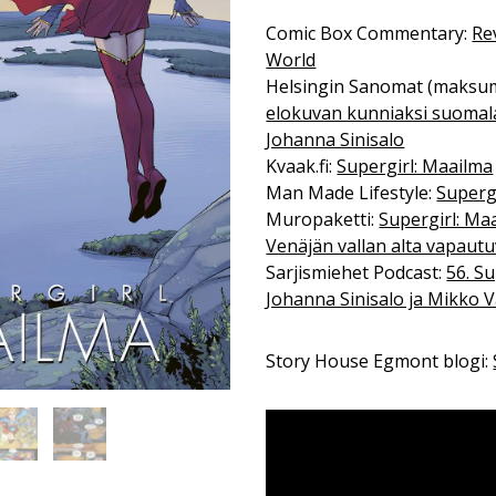
Comic Box Commentary:
Re
World
Helsingin Sanomat (maksu
elokuvan kunniaksi suomalai
Johanna Sinisalo
Kvaak.fi:
Supergirl: Maailma
Man Made Lifestyle:
Superg
Muropaketti:
Supergirl: Ma
Venäjän vallan alta vapau
Sarjismiehet Podcast:
56. Su
Johanna Sinisalo ja Mikko 
Story House Egmont blogi: