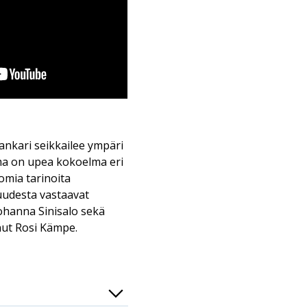
nkari seikkailee ympäri
ma on upea kokoelma eri
omia tarinoita
uudesta vastaavat
 Johanna Sinisalo sekä
nut Rosi Kämpe.