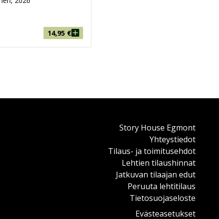
nen, 2026
14,95
€
Story House Egmont
Yhteystiedot
Tilaus- ja toimitusehdot
Lehtien tilaushinnat
Jatkuvan tilaajan edut
Peruuta lehtitilaus
Tietosuojaseloste
Evästeasetukset