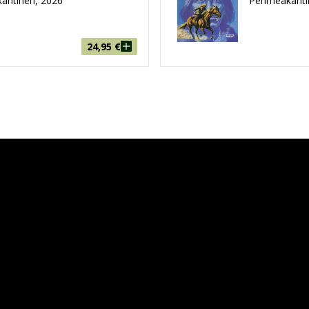
antinen, 2026
Pehmeäkanti
24,95
€