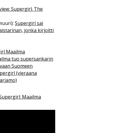
view: Supergirl: The
muuri):
Supergirl sai
starinan, jonka kirjoitti
irl Maailma
ailma tuo supersankarin
tuvaan Suomeen
pergirl (vieraana
Varjamo)
Supergirl: Maailma