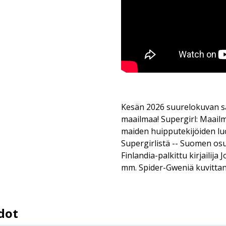
Kesän 2026 suurelokuvan sa
maailmaa! Supergirl: Maail
maiden huipputekijöiden lu
Supergirlistä -- Suomen os
Finlandia-palkittu kirjailija
mm. Spider-Gweniä kuvitta
dot