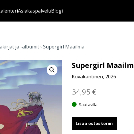
kalenteri
Asiakaspalvelu
Blogi
kirjat ja -albumit
›
Supergirl Maailma
Supergirl Maail
Kovakantinen, 2026
34,95
€
Saatavilla
Lisää ostoskoriin