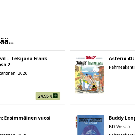
Lue lisää
9789523349346
Johanna ym. Sinisalo
Rosi ym. Kämpe
Jouko Ruokosenmäki
3.6.2026
ä...
13.5 %
200
vil – Tekijänä Frank
Asterix 41:
188 mm * 282 mm * 22 mm
osa 2
Pehmeäkanti
antinen, 2026
816g
9-99
24,95
€
: Ensimmäinen vuosi
Buddy Lon
BD West 5