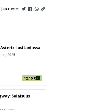
Jaa tuote:
 Asterix Lusitaniassa
nen, 2025
12,10
€
gway: Salaisuus