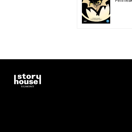
Pehmeäk