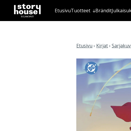
Etusivu
Tuotteet
Brändit
Julkaisu
Etusivu
›
Kirjat
›
Sarjakuva