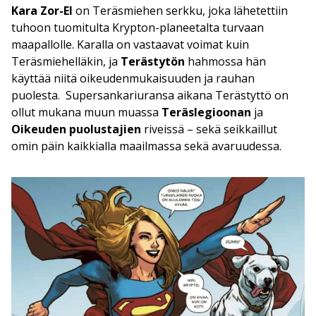
Kara Zor-El
on Teräsmiehen serkku, joka lähetettiin
tuhoon tuomitulta Krypton-planeetalta turvaan
maapallolle. Karalla on vastaavat voimat kuin
Teräsmiehelläkin, ja
Terästytön
hahmossa hän
käyttää niitä oikeudenmukaisuuden ja rauhan
puolesta. Supersankariuransa aikana Terästyttö on
ollut mukana muun muassa
Teräslegioonan
ja
Oikeuden puolustajien
riveissä – sekä seikkaillut
omin päin kaikkialla maailmassa sekä avaruudessa.