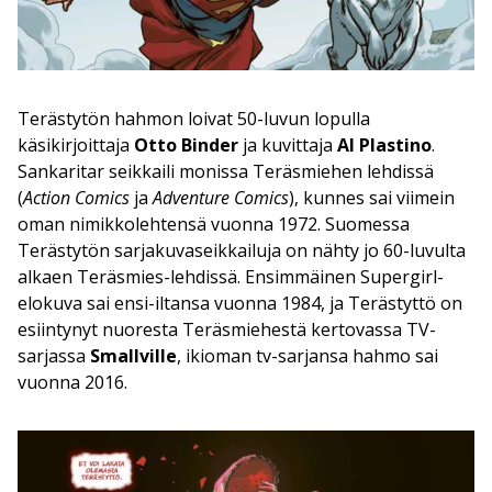
Terästytön hahmon loivat 50-luvun lopulla
käsikirjoittaja
Otto Binder
ja kuvittaja
Al Plastino
.
Sankaritar seikkaili monissa Teräsmiehen lehdissä
(
Action Comics
ja
Adventure Comics
), kunnes sai viimein
oman nimikkolehtensä vuonna 1972. Suomessa
Terästytön sarjakuvaseikkailuja on nähty jo 60-luvulta
alkaen Teräsmies-lehdissä. Ensimmäinen Supergirl-
elokuva sai ensi-iltansa vuonna 1984, ja Terästyttö on
esiintynyt nuoresta Teräsmiehestä kertovassa TV-
sarjassa
Smallville
, ikioman tv-sarjansa hahmo sai
vuonna 2016.