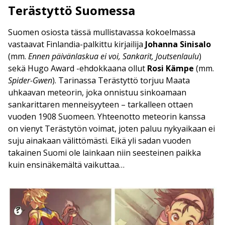
Terästyttö Suomessa
Suomen osiosta tässä mullistavassa kokoelmassa
vastaavat Finlandia-palkittu kirjailija
Johanna Sinisalo
(mm.
Ennen päivänlaskua ei voi, Sankarit, Joutsenlaulu
)
sekä Hugo Award -ehdokkaana ollut
Rosi Kämpe
(mm.
Spider-Gwen
). Tarinassa Terästyttö torjuu Maata
uhkaavan meteorin, joka onnistuu sinkoamaan
sankarittaren menneisyyteen – tarkalleen ottaen
vuoden 1908 Suomeen. Yhteenotto meteorin kanssa
on vienyt Terästytön voimat, joten paluu nykyaikaan ei
suju ainakaan välittömästi. Eikä yli sadan vuoden
takainen Suomi ole lainkaan niin seesteinen paikka
kuin ensinäkemältä vaikuttaa…