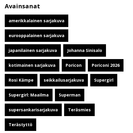
Avainsanat
amerikkalainen sarjakuva
eurooppalainen sarjakuva
japanilainen sarjakuva
Johanna Sinisalo
kotimainen sarjakuva
Poricon
Poriconi 2026
Rosi Kämpe
seikkailusarjakuva
Supergirl
Supergirl: Maailma
Superman
supersankarisarjakuva
Teräsmies
Terästyttö