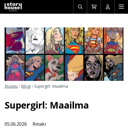
Avaa/sulje
Siirry
Avaa/sulj
Ava
haku
ostoskoriin
käyttäjän
mob
Etusivu
›
Blogi
›
Supergirl: Maailma
Supergirl: Maailma
05.06.2026
Rmaki