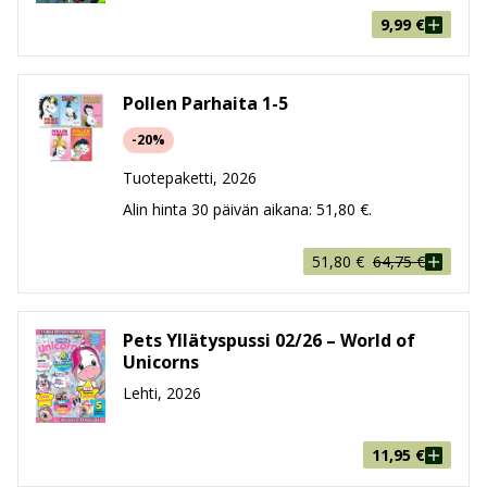
9,99
€
Pollen Parhaita 1-5
-20%
Tuotepaketti, 2026
Alin hinta 30 päivän aikana:
51,80
€
.
Alkuperäinen
Nykyinen
51,80
€
64,75
€
hinta
hinta
oli:
on:
64,75 €.
51,80 €.
Pets Yllätyspussi 02/26 – World of
Unicorns
Lehti, 2026
11,95
€