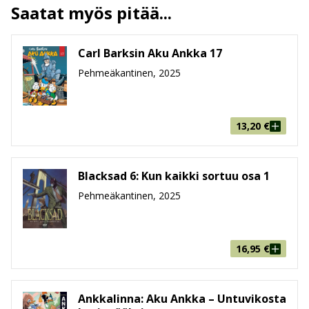
Saatat myös pitää...
Ilmestymispäivä
15.10.2025
ALV
13.5 %
Carl Barksin Aku Ankka 17
Sivumäärä
136
Pehmeäkantinen, 2025
Koko
221 mm * 292 mm * 17 mm
leveys x korkeus x paksuus
Paino
760g
Ikäryhmä
6-8, 9-99
13,20
€
Blacksad 6: Kun kaikki sortuu osa 1
Pehmeäkantinen, 2025
16,95
€
Ankkalinna: Aku Ankka – Untuvikosta