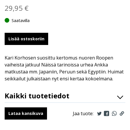
29,95
€
Saatavilla
Lisää ostoskoriin
Kari Korhosen suosittu kertomus nuoren Roopen
vaiheista jatkuu! Näissä tarinoissa urhea Ankka
matkustaa mm. Japaniin, Peruun sekä Egyptiin. Huimat
seikkailut julkaistaan nyt ensi kertaa kokoelmana.
Kaikki tuotetiedot
ISBN
9789523348165
Kirjoittajat
Kari Korhonen
Jaa tuote:
Lataa kansikuva
Kuvittajat
Kari Korhonen
Kääntäjät
Antti Hulkkonen,