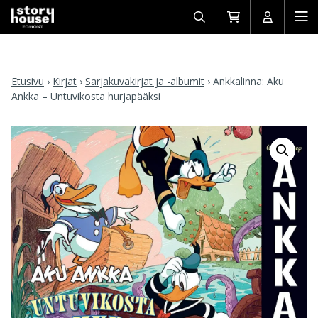
Avaa/sulje
Siirry
Avaa/sulj
Ava
haku
ostoskoriin
käyttäjän
mob
Etusivu
›
Kirjat
›
Sarjakuvakirjat ja -albumit
›
Ankkalinna: Aku
Ankka – Untuvikosta hurjapääksi