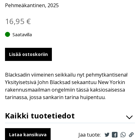
Pehmeäkantinen, 2025
16,95
€
Saatavilla
Lisää ostoskoriin
Blacksadin viimeinen seikkailu nyt pehmytkantisena!
Yksityisetsivä John Blacksad sekaantuu New Yorkin
rakennusmaailman ongelmiin tässä kaksiosaisessa
tarinassa, jossa sankarin tarina huipentuu.
Kaikki tuotetiedot
ISBN
9789523348059
Kirjoittajat
Juan Diaz Canales
Jaa tuote:
Lataa kansikuva