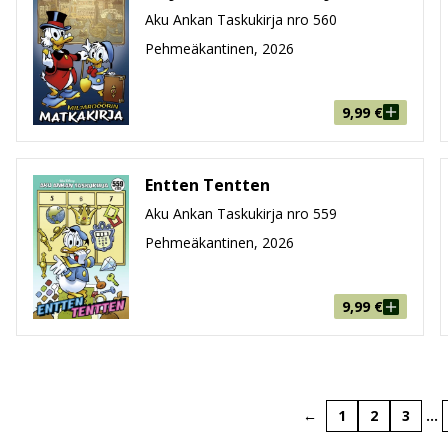
Aku Ankan Taskukirja nro 560
Pehmeäkantinen, 2026
9,99
€
Entten Tentten
Aku Ankan Taskukirja nro 559
Pehmeäkantinen, 2026
9,99
€
←
1
2
3
…