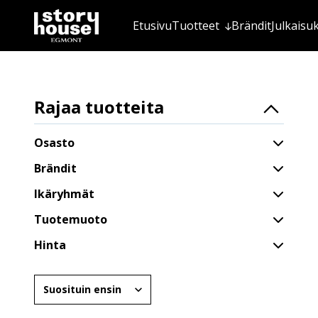
Etusivu
Tuotteet
Brändit
Julkaisu
Rajaa tuotteita
Osasto
Brändit
Ikäryhmät
Tuotemuoto
Hinta
Järjestä