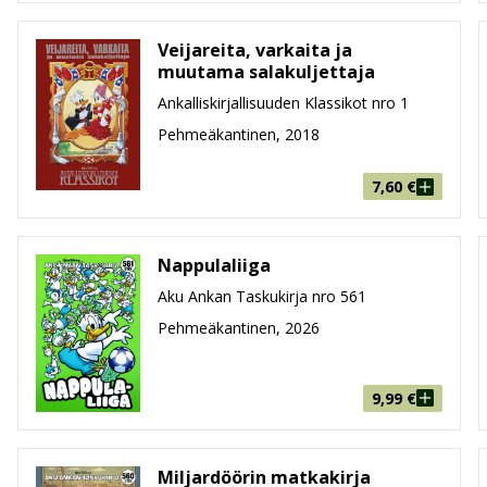
Veijareita, varkaita ja
muutama salakuljettaja
Ankalliskirjallisuuden Klassikot nro 1
Pehmeäkantinen, 2018
7,60
€
Nappulaliiga
Aku Ankan Taskukirja nro 561
Pehmeäkantinen, 2026
9,99
€
Miljardöörin matkakirja