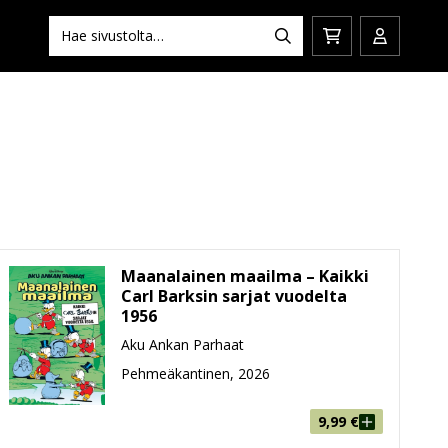
Hae:
Hae
Siirry
Avaa/sulj
ostoskoriin
käyttäjän
Maanalainen maailma – Kaikki
Carl Barksin sarjat vuodelta
1956
Aku Ankan Parhaat
Pehmeäkantinen, 2026
9,99
€