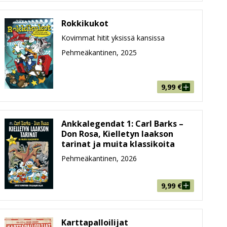
Rokkikukot
Kovimmat hitit yksissä kansissa
Pehmeäkantinen, 2025
9,99
€
Ankkalegendat 1: Carl Barks –
Don Rosa, Kielletyn laakson
tarinat ja muita klassikoita
Pehmeäkantinen, 2026
9,99
€
Karttapalloilijat