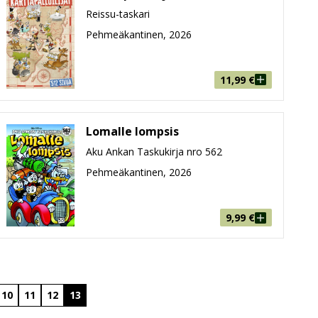
Reissu-taskari
Pehmeäkantinen, 2026
11,99
€
Lomalle lompsis
Aku Ankan Taskukirja nro 562
Pehmeäkantinen, 2026
9,99
€
10
11
12
13