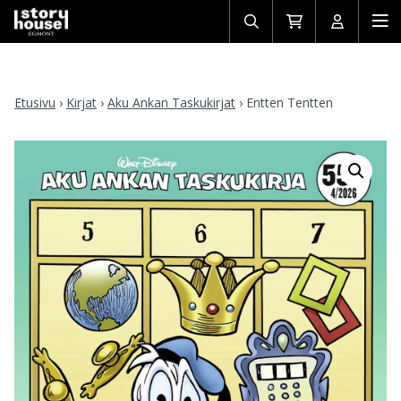
Avaa/sulje
Siirry
Avaa/sulj
Ava
haku
ostoskoriin
käyttäjän
mob
Etusivu
›
Kirjat
›
Aku Ankan Taskukirjat
›
Entten Tentten