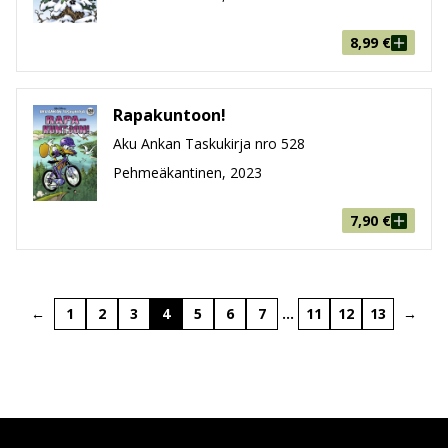
8,99
€
Rapakuntoon!
Aku Ankan Taskukirja nro 528
Pehmeäkantinen, 2023
7,90
€
←
1
2
3
4
5
6
7
…
11
12
13
→