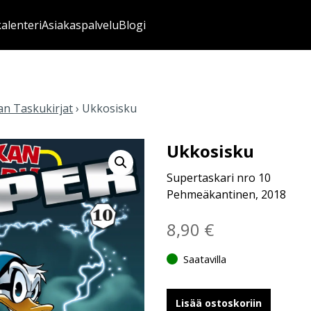
kalenteri
Asiakaspalvelu
Blogi
n Taskukirjat
›
Ukkosisku
Ukkosisku
Supertaskari nro 10
Pehmeäkantinen, 2018
8,90
€
Saatavilla
Lisää ostoskoriin