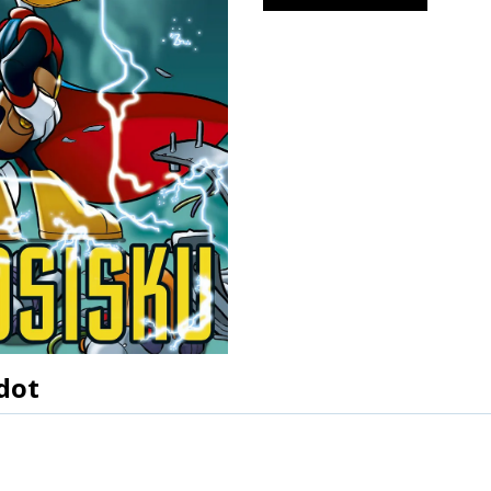
dot
9789513246891
Walt Disney
Walt Disney