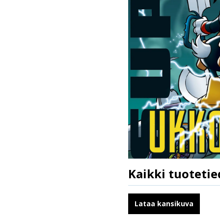
Kaikki tuotetie
ISBN
Kirjoittajat
Lataa kansikuva
Kuvittajat