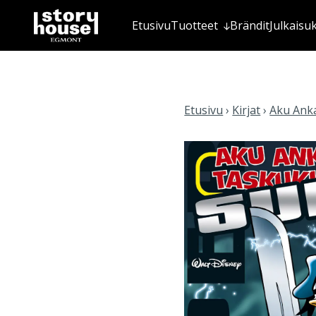
Etusivu
Tuotteet
Brändit
Julkaisu
Etusivu
›
Kirjat
›
Aku Anka