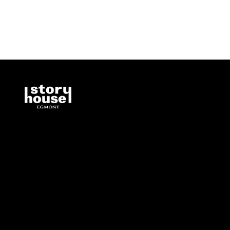
Ilmestymispäivä
ALV
Sivumäärä
Koko
leveys x korkeus x paksuus
Paino
Ikäryhmä
Kustantaja