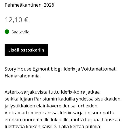
Pehmeäkantinen, 2026
12,10
€
Saatavilla
Lisää ostoskoriin
Story House Egmont blogi:
Idefix ja Voittamattomat:
Hämärähommia
Asterix-sarjakuvista tuttu Idefix-koira jatkaa
seikkailujaan Parisiumin kaduilla yhdessä sisukkaiden
ja lystikkäiden eläinkavereidensa, urheiden
Voittamattomien kanssa. Idefix-sarja on suunnattu
etenkin nuoremmille lukijoille, mutta tarjoaa hauskaa
luettavaa kaikenikäisille. Tällä kertaa pulmia