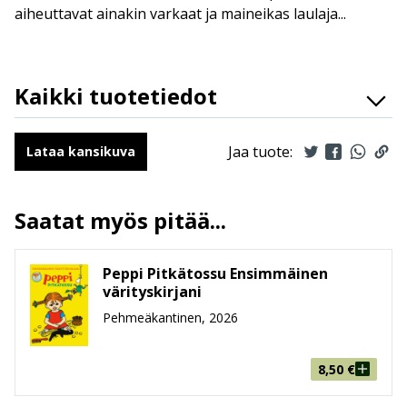
aiheuttavat ainakin varkaat ja maineikas laulaja...
Kaikki tuotetiedot
Lue lisää
ISBN
9789523348639
Kirjoittajat
Lison D'Andréa, Olivier
Jaa tuote:
Lataa kansikuva
Serrano
Kuvittajat
Philippe Fenech
Saatat myös pitää...
Kääntäjät
Mirka Ulanto
Ilmestymispäivä
25.2.2026
ALV
13.5 %
Peppi Pitkätossu Ensimmäinen
värityskirjani
Sivumäärä
48
Pehmeäkantinen, 2026
Koko
215 mm * 285 mm * 4 mm
leveys x korkeus x
paksuus
8,50
€
Paino
208g
Ikäryhmä
6-8, 9-99