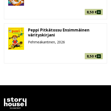
Ikäryhmä
0-2, 3-5
8,50
€
Peppi Pitkätossu Ensimmäinen
värityskirjani
Pehmeäkantinen, 2026
8,50
€