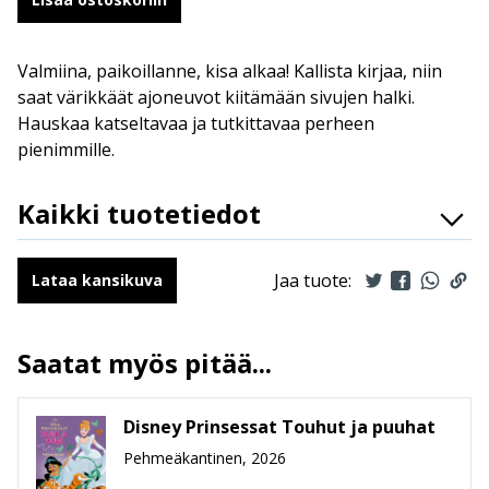
Valmiina, paikoillanne, kisa alkaa! Kallista kirjaa, niin
saat värikkäät ajoneuvot kiitämään sivujen halki.
Hauskaa katseltavaa ja tutkittavaa perheen
pienimmille.
Kaikki tuotetiedot
ISBN
9789523348561
Kuvittajat
Teresa Bellon
Jaa tuote:
Lataa kansikuva
Kääntäjät
Alma Jylhä
Ilmestymispäivä
28.1.2026
Saatat myös pitää...
ALV
13.5 %
Sivumäärä
10
Disney Prinsessat Touhut ja puuhat
Koko
191 mm * 189 mm * 18 mm
leveys x korkeus x paksuus
Pehmeäkantinen, 2026
Paino
278g