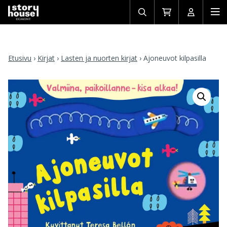
Avaa/sulje
Siirry
Avaa/sulj
Ava
haku
ostoskoriin
käyttäjän
mob
Etusivu
›
Kirjat
›
Lasten ja nuorten kirjat
›
Ajoneuvot kilpasilla