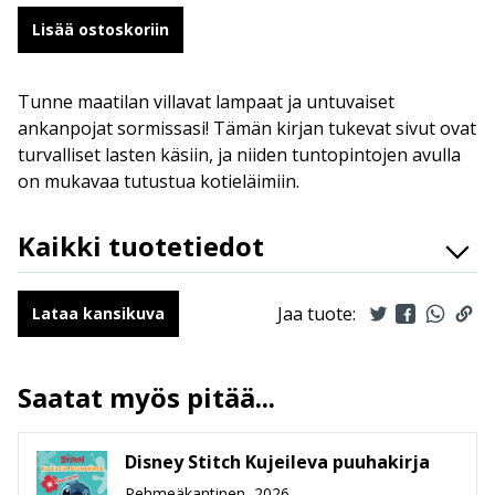
Lisää ostoskoriin
Tunne maatilan villavat lampaat ja untuvaiset
ankanpojat sormissasi! Tämän kirjan tukevat sivut ovat
turvalliset lasten käsiin, ja niiden tuntopintojen avulla
on mukavaa tutustua kotieläimiin.
Kaikki tuotetiedot
ISBN
9789523348387
Kääntäjät
Alma Jylhä
Jaa tuote:
Lataa kansikuva
Ilmestymispäivä
1.1.2026
ALV
13.5 %
Saatat myös pitää...
Sivumäärä
12
Koko
167 mm * 166 mm * 18 mm
leveys x korkeus x paksuus
Disney Stitch Kujeileva puuhakirja
Paino
218g
Pehmeäkantinen, 2026