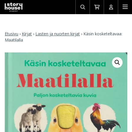
Avaa/sulje
Siirry
Avaa/sulj
Ava
haku
ostoskoriin
käyttäjän
mob
Etusivu
›
Kirjat
›
Lasten ja nuorten kirjat
›
Käsin kosketeltavaa:
Maatilalla