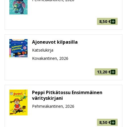
Ikäryhmä
0-2, 3-5
8,50
€
Ajoneuvot kilpasilla
Katselukirja
Kovakantinen, 2026
13,20
€
Peppi Pitkätossu Ensimmäinen
värityskirjani
Pehmeäkantinen, 2026
8,50
€