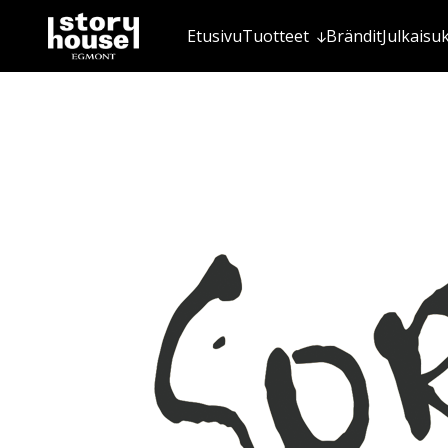
Etusivu
Tuotteet
Brändit
Julkaisu