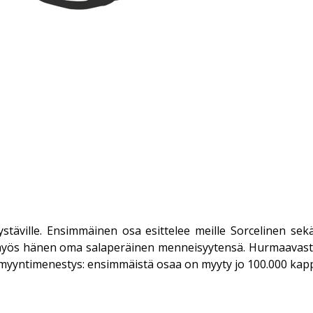
 ystäville. Ensimmäinen osa esittelee meille Sorcelinen se
myös hänen oma salaperäinen menneisyytensä. Hurmaavasti k
t myyntimenestys: ensimmäistä osaa on myyty jo 100.000 kapp