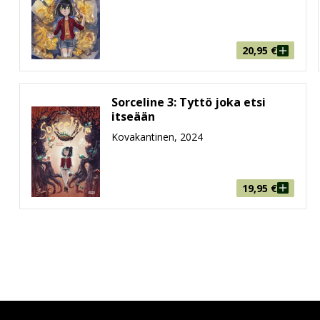
20,95
€
Sorceline 3: Tyttö joka etsi
itseään
Kovakantinen, 2024
19,95
€