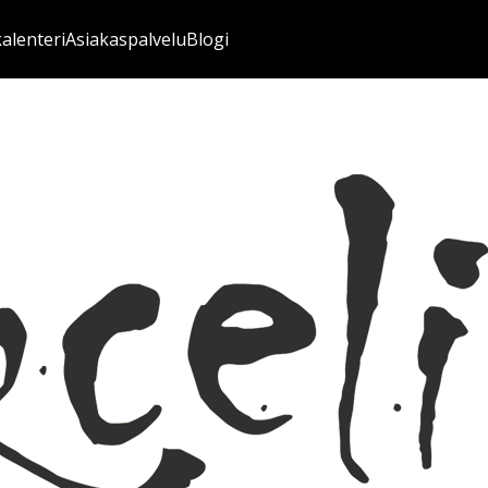
kalenteri
Asiakaspalvelu
Blogi