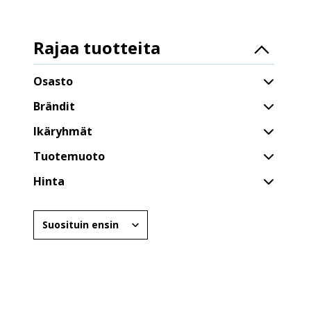
Rajaa tuotteita
Lue lisää
Osasto
Brändit
Ikäryhmät
Tuotemuoto
Hinta
Järjestä