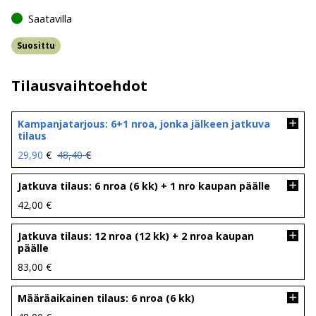
Saatavilla
Suosittu
Tilausvaihtoehdot
Kampanjatarjous: 6+1 nroa, jonka jälkeen jatkuva
tilaus
Alkuperäinen
Nykyinen
29,90
€
48,40
€
hinta
hinta
oli:
on:
Jatkuva tilaus: 6 nroa (6 kk) + 1 nro kaupan päälle
48,40 €.
29,90 €.
42,00
€
Jatkuva tilaus: 12 nroa (12 kk) + 2 nroa kaupan
päälle
83,00
€
Määräaikainen tilaus: 6 nroa (6 kk)