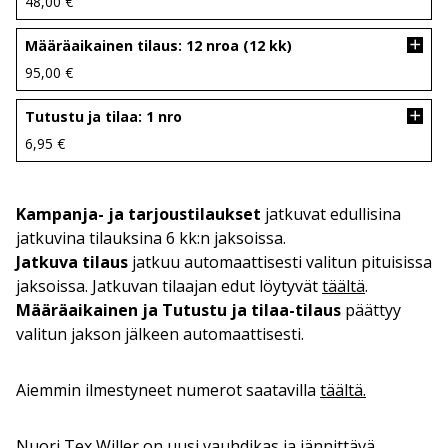
48,00
€
Määräaikainen tilaus: 12 nroa (12 kk)
95,00
€
Tutustu ja tilaa: 1 nro
6,95
€
Kampanja- ja tarjoustilaukset
jatkuvat edullisina
jatkuvina tilauksina 6 kk:n jaksoissa.
Jatkuva tilaus
jatkuu automaattisesti valitun pituisissa
jaksoissa. Jatkuvan tilaajan edut löytyvät
täältä
.
Määräaikainen ja Tutustu ja tilaa-tilaus
päättyy
valitun jakson jälkeen automaattisesti.
Aiemmin ilmestyneet numerot saatavilla
täältä.
Nuori Tex Willer on uusi vauhdikas ja jännittävä