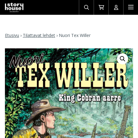
Avaa/sulje
Siirry
Avaa/sulj
Ava
haku
ostoskoriin
käyttäjän
mob
Etusivu
›
Tilattavat lehdet
›
Nuori Tex Willer