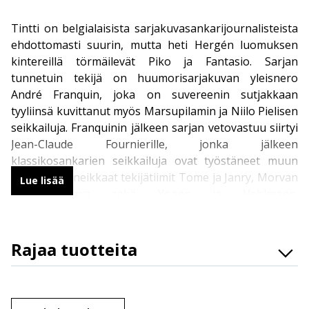
Tintti on belgialaisista sarjakuvasankarijournalisteista
ehdottomasti suurin, mutta heti Hergén luomuksen
kintereillä törmäilevät Piko ja Fantasio. Sarjan
tunnetuin tekijä on huumorisarjakuvan yleisnero
André Franquin, joka on suvereenin sutjakkaan
tyyliinsä kuvittanut myös Marsupilamin ja Niilo Pielisen
seikkailuja. Franquinin jälkeen sarjan vetovastuu siirtyi
Jean-Claude Fournierille, jonka jälkeen
klassikosankarien seikkailuja ovat työstäneet muun
muassa maineikkaat tekijätiimit Tome ja Janry, Morvan
Lue lisää
ja Munuera sekä Yoann ja Vehlmann.
Sankarikaksikkomme tekijöistä löytyvät siis ranskalais-
belgialaisen sarjakuvan kovimmat luut.
Rajaa tuotteita
Piko ja Fantasio
Osasto
Brändit
Parhaiden mahdollisten tekijöiden mukana on kulkenut
Järjestä