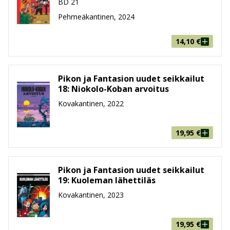
BD 21
Vuoden 2021 uudessa seikkailussa Piko ja Fantasio
Pehmeäkantinen, 2024
suuntasivat Neuvostoliittoon, joten tarjolla on kylmän
sodan hengessä tunnelmoivaa agenttiviihdettä
14,10
€
eurooppalaisen huumorilinssin läpi ravistettuna, vaan
ei sekoitettuna. Neuvostoliiton lisäksi Piko ja Fantasio
ovat suunnanneet seikkailuilleen muun muassa
Pikon ja Fantasion uudet seikkailut
18: Niokolo-Koban arvoitus
mystiselle Tora Torapan saarelle, viidakkoon ja jopa
ulkoavaruuteen.
Kovakantinen, 2022
Piko ja Fantasio -sarjakuvien
19,95
€
hahmoja
Piko ja Fantasio -seikkailujen kokoelma hahmoja on
Pikon ja Fantasion uudet seikkailut
19: Kuoleman lähettiläs
vertaansa vailla. Sarjakuvien päähenkilöiden Pikon ja
Fantasion lisäksi sarjakuvissa toistuvasti esiintyvien
Kovakantinen, 2023
hahmoihin kuuluu esimerkiksi Zorbul, hullu tiedemies,
jonka ansiosta Piko ja Fantasio päätyvät aina kuuhun
19,95
€