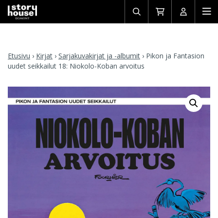
Avaa/sulje
Siirry
Avaa/sulj
Ava
haku
ostoskoriin
käyttäjän
mob
Etusivu
›
Kirjat
›
Sarjakuvakirjat ja -albumit
›
Pikon ja Fantasion
uudet seikkailut 18: Niokolo-Koban arvoitus