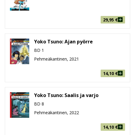
Paino
528g
Ikäryhmä
9-99
29,95
€
Yoko Tsuno: Ajan pyörre
BD 1
Pehmeäkantinen, 2021
14,10
€
Yoko Tsuno: Saalis ja varjo
BD 8
Pehmeäkantinen, 2022
14,10
€