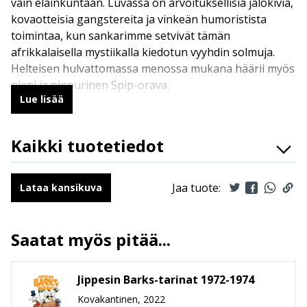
vain eläinkuntaan. Luvassa on arvoituksellisia jalokiviä,
kovaotteisia gangstereita ja vinkeän humoristista
toimintaa, kun sankarimme setvivät tämän
afrikkalaisella mystiikalla kiedotun vyyhdin solmuja.
Helteisen hulvattomassa menossa mukana häärii myös
pieni ja pippurinen Spip-orava.
Lue lisää
Kaikki tuotetiedot
ISBN
9789523344648
Kirjoittajat
Jean Cloude Fournier
Jaa tuote:
Lataa kansikuva
Kääntäjät
Mirka Ulanto
Ilmestymispäivä
17.8.2022
Saatat myös pitää...
ALV
13.5 %
Sivumäärä
46
Jippesin Barks-tarinat 1972-1974
Koko
236 mm * 323 mm * 10 mm
leveys x korkeus x paksuus
Kovakantinen, 2022