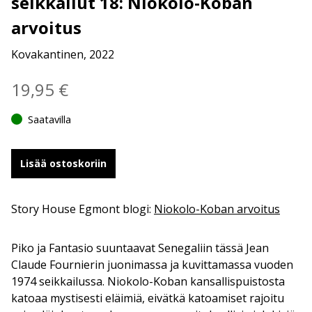
seikkailut 18: Niokolo-Koban
arvoitus
Kovakantinen, 2022
19,95
€
Saatavilla
Lisää ostoskoriin
Story House Egmont blogi:
Niokolo-Koban arvoitus
Piko ja Fantasio suuntaavat Senegaliin tässä Jean
Claude Fournierin juonimassa ja kuvittamassa vuoden
1974 seikkailussa. Niokolo-Koban kansallispuistosta
katoaa mystisesti eläimiä, eivätkä katoamiset rajoitu