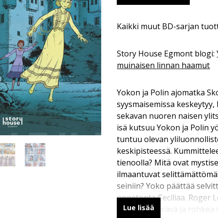
Kaikki muut BD-sarjan tuot
Story House Egmont blogi:
muinaisen linnan haamut
Yokon ja Polin ajomatka Sk
syysmaisemissa keskeytyy, 
sekavan nuoren naisen ylits
isä kutsuu Yokon ja Polin 
tuntuu olevan yliluonnolli
keskipisteessä. Kummitteleek
tienoolla? Mitä ovat mystiset
ilmaantuvat selittämättömä
seiniin? Yoko päättää selvi
onnetonta Ceciliaa. Roger 
Lue lisää
Tsuno on terävä ja rohkea 