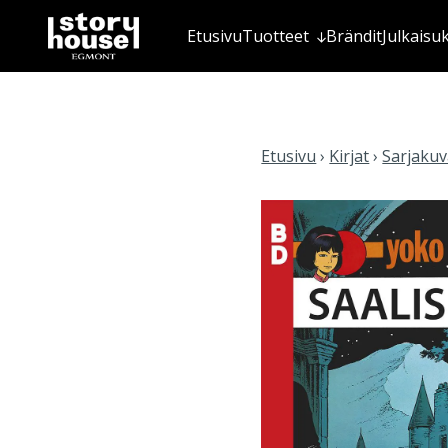
Etusivu
Tuotteet
Brändit
Julkaisu
Etusivu
›
Kirjat
›
Sarjakuva