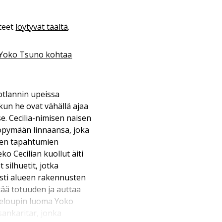
teet
löytyvät täältä
.
Yoko Tsuno kohtaa
otlannin upeissa
kun he ovat vähällä ajaa
e. Cecilia-nimisen naisen
yöpymään linnaansa, joka
sten tapahtumien
o Cecilian kuollut äiti
 silhuetit, jotka
sti alueen rakennusten
ttää totuuden ja auttaa
Leloupin luoma Yoko
sankaritar, jonka