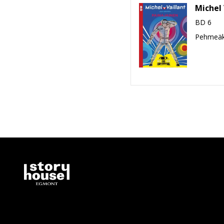
Michel 
BD 6
Pehmeäk