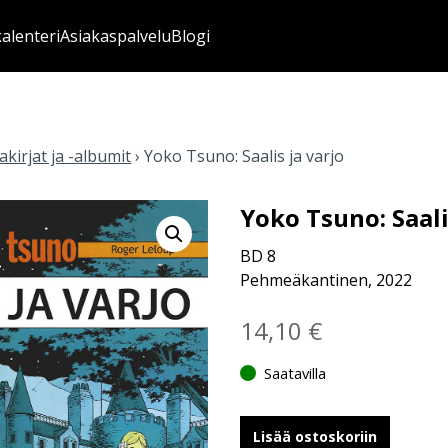
kalenteri
Asiakaspalvelu
Blogi
kirjat ja -albumit
›
Yoko Tsuno: Saalis ja varjo
Yoko Tsuno: Saali
BD 8
Pehmeäkantinen, 2022
14,10
€
Saatavilla
Lisää ostoskoriin