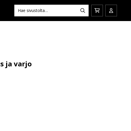
Hae:
Hae
Siirry
Avaa/sulj
ostoskoriin
käyttäjän
s ja varjo