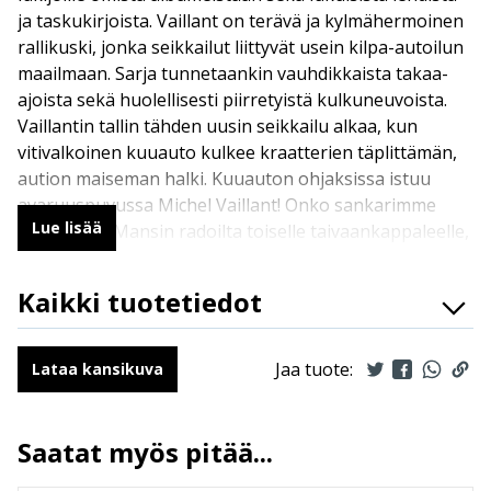
ja taskukirjoista. Vaillant on terävä ja kylmähermoinen
rallikuski, jonka seikkailut liittyvät usein kilpa-autoilun
maailmaan. Sarja tunnetaankin vauhdikkaista takaa-
ajoista sekä huolellisesti piirretyistä kulkuneuvoista.
Vaillantin tallin tähden uusin seikkailu alkaa, kun
vitivalkoinen kuuauto kulkee kraatterien täplittämän,
aution maiseman halki. Kuuauton ohjaksissa istuu
avaruuspuvussa Michel Vaillant! Onko sankarimme
Lue lisää
siirtynyt Le Mansin radoilta toiselle taivaankappaleelle,
vai onko kyseessä vain painajainen? Tästä alkaa huikea
seikkailu, joka vie Michelin ystävineen kidnappausten
Kaikki tuotetiedot
ja teollisuusvakoilun pyörteisiin.
ISBN
9789523344464
Kirjoittajat
Jean Graton
Jaa tuote:
Lataa kansikuva
Kääntäjät
Jouko Ruokosenmäki
Ilmestymispäivä
16.3.2022
Saatat myös pitää...
ALV
13.5 %
Sivumäärä
48