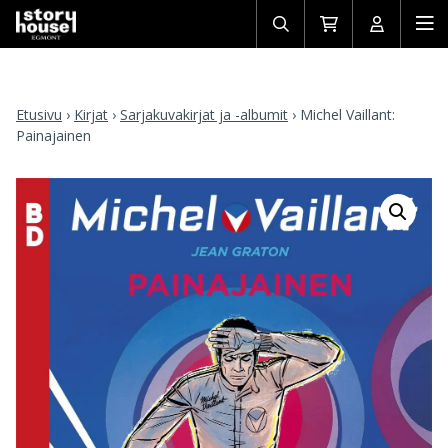
Avaa/sulje
Siirry
Avaa/sulj
Ava
haku
ostoskoriin
käyttäjän
mob
Etusivu
›
Kirjat
›
Sarjakuvakirjat ja -albumit
›
Michel Vaillant:
Painajainen