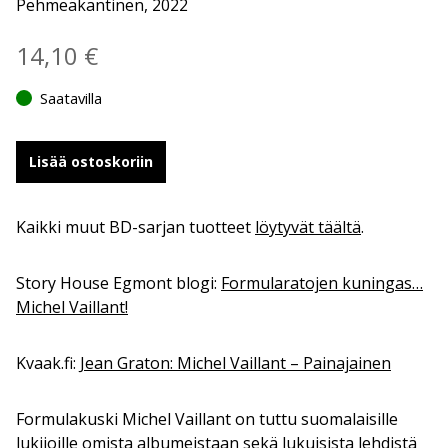
Pehmeäkantinen, 2022
14,10
€
Saatavilla
Lisää ostoskoriin
Kaikki muut BD-sarjan tuotteet
löytyvät täältä
.
Story House Egmont blogi:
Formularatojen kuningas…
Michel Vaillant!
Kvaak.fi:
Jean Graton: Michel Vaillant – Painajainen
Formulakuski Michel Vaillant on tuttu suomalaisille
lukijoille omista albumeistaan sekä lukuisista lehdistä