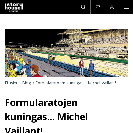
Avaa/sulje
Siirry
Avaa/sulj
Ava
haku
ostoskoriin
käyttäjän
mob
Etusivu
›
Blogi
›
Formularatojen kuningas… Michel Vaillant!
Formularatojen
kuningas… Michel
Vaillant!