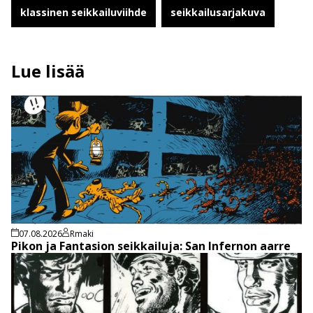
klassinen seikkailuviihde
seikkailusarjakuva
Lue lisää
07.08.2026
Rmaki
Pikon ja Fantasion seikkailuja: San Infernon aarre