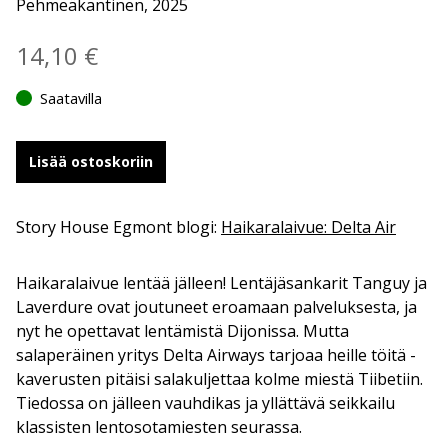
Pehmeäkantinen, 2025
14,10
€
Saatavilla
Lisää ostoskoriin
Story House Egmont blogi:
Haikaralaivue: Delta Air
Haikaralaivue lentää jälleen! Lentäjäsankarit Tanguy ja
Laverdure ovat joutuneet eroamaan palveluksesta, ja
nyt he opettavat lentämistä Dijonissa. Mutta
salaperäinen yritys Delta Airways tarjoaa heille töitä -
kaverusten pitäisi salakuljettaa kolme miestä Tiibetiin.
Tiedossa on jälleen vauhdikas ja yllättävä seikkailu
klassisten lentosotamiesten seurassa.