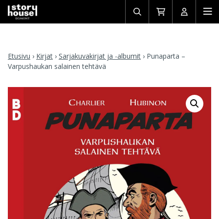
Avaa/sulje
Siirry
Avaa/sulj
Ava
haku
ostoskoriin
käyttäjän
mob
Etusivu
›
Kirjat
›
Sarjakuvakirjat ja -albumit
›
Punaparta –
Varpushaukan salainen tehtävä