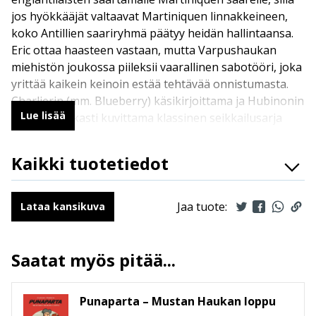
jos hyökkääjät valtaavat Martiniquen linnakkeineen,
koko Antillien saariryhmä päätyy heidän hallintaansa.
Eric ottaa haasteen vastaan, mutta Varpushaukan
miehistön joukossa piileksii vaarallinen sabotööri, joka
yrittää kaikein keinoin estää tehtävää onnistumasta.
Charlierin (mm. Blueberry) käsikirjoittama ja Hubinonin
Lue lisää
huikean tarkasti kuvittama klassinen seikkailusarja
Punaparta on viihdyttänyt suomalaisia lukijoita jo 70-
luvulta alkaen, ja sarjan suosio on yhä vankkumaton.
Kaikki tuotetiedot
Nyt merirosvo Punaparran ja tämän Eric-pojan tarina
ISBN
9789523344501
jatkuu BD-albumisarjan sivuilla.
Kirjoittajat
Jean-Michel Charlier
Jaa tuote:
Lataa kansikuva
Kuvittajat
Victor Hubinon
Kääntäjät
Anssi Rauhala
Saatat myös pitää...
Ilmestymispäivä
19.10.2022
ALV
13.5 %
Punaparta – Mustan Haukan loppu
Sivumäärä
48