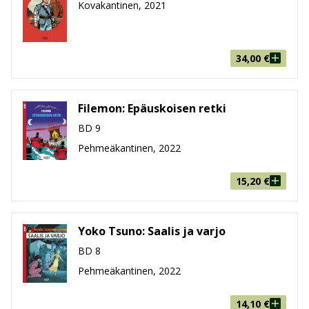
Kovakantinen, 2021
Koko
216 mm * 286 mm * 4 mm
leveys x korkeus x paksuus
Paino
212g
Ikäryhmä
9-99
34,00
€
Filemon: Epäuskoisen retki
BD 9
Pehmeäkantinen, 2022
15,20
€
Yoko Tsuno: Saalis ja varjo
BD 8
Pehmeäkantinen, 2022
14,10
€