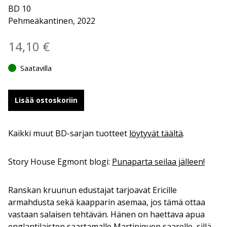
BD 10
Pehmeäkantinen, 2022
14,10
€
Saatavilla
Lisää ostoskoriin
Kaikki muut BD-sarjan tuotteet
löytyvät täältä
.
Story House Egmont blogi:
Punaparta seilaa jälleen!
Ranskan kruunun edustajat tarjoavat Ericille
armahdusta sekä kaapparin asemaa, jos tämä ottaa
vastaan salaisen tehtävän. Hänen on haettava apua
englantilaisten saartamalle Martiniquen saarelle, sillä