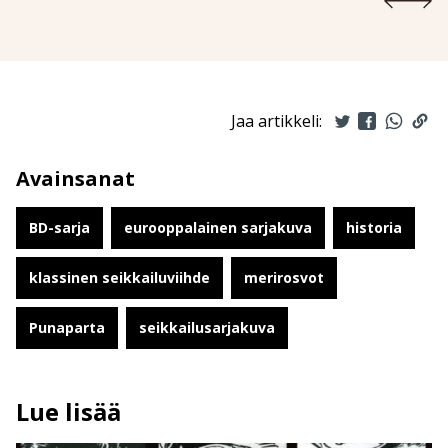
Jaa artikkeli:
Avainsanat
BD-sarja
eurooppalainen sarjakuva
historia
klassinen seikkailuviihde
merirosvot
Punaparta
seikkailusarjakuva
Lue lisää