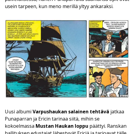
usein tarpeen, kun meno merillä yltyy ankaraksi.
Uusi albumi
Varpushaukan salainen tehtävä
jatkaa
Punaparran ja Ericin tarinaa siitä, mihin se
kokoelmassa
Mustan Haukan loppu
päättyi. Ranskan
hallituksen edustajat lähestyvät Ericiä ja tarjoavat tälle