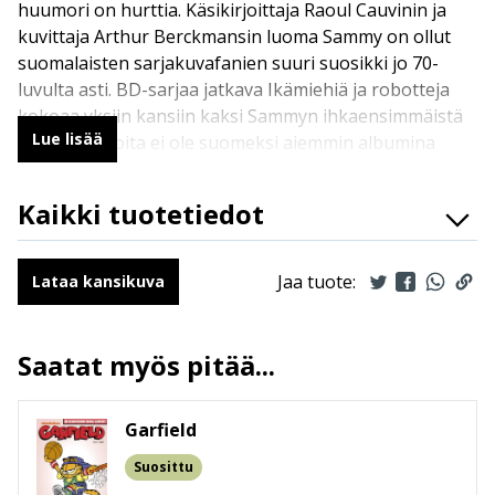
huumori on hurttia. Käsikirjoittaja Raoul Cauvinin ja
kuvittaja Arthur Berckmansin luoma Sammy on ollut
suomalaisten sarjakuvafanien suuri suosikki jo 70-
luvulta asti. BD-sarjaa jatkava Ikämiehiä ja robotteja
kokoaa yksiin kansiin kaksi Sammyn ihkaensimmäistä
Lue lisää
seikkailua, joita ei ole suomeksi aiemmin albumina
julkaistu. Ensimmäisessä tarinassa Jack ja Sammy
palkataan vahdeiksi ikääntyneiden gangstereiden
Kaikki tuotetiedot
vanhainkotiin, toisessa kertomuksessa he joutuvat
ISBN
9789523343870
keskelle kahden kajahtaneen keksijän robottisotaa.
Kirjoittajat
Cauvin
Jaa tuote:
Lataa kansikuva
Kuvittajat
Berck
Kääntäjät
Jouko Ruokosenmäki
Saatat myös pitää...
Ilmestymispäivä
25.8.2021
ALV
13.5 %
Garfield
Sivumäärä
46
Koko
216 mm * 287 mm * 4 mm
Suosittu
leveys x korkeus x paksuus