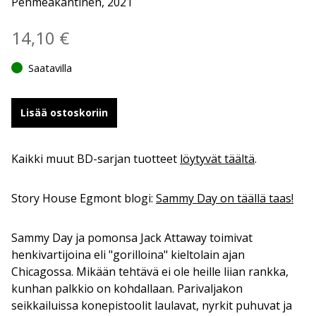
Pehmeäkantinen, 2021
14,10
€
Saatavilla
Lisää ostoskoriin
Kaikki muut BD-sarjan tuotteet
löytyvät täältä
.
Story House Egmont blogi:
Sammy Day on täällä taas!
Sammy Day ja pomonsa Jack Attaway toimivat
henkivartijoina eli "gorilloina" kieltolain ajan
Chicagossa. Mikään tehtävä ei ole heille liian rankka,
kunhan palkkio on kohdallaan. Parivaljakon
seikkailuissa konepistoolit laulavat, nyrkit puhuvat ja