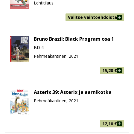
Lehtitilaus
Paino
210g
Ikäryhmä
9-99
Valitse vaihtoehdoista
Bruno Brazil: Black Program osa 1
BD 4
Pehmeäkantinen, 2021
15,20
€
Asterix 39: Asterix ja aarnikotka
Pehmeäkantinen, 2021
12,10
€