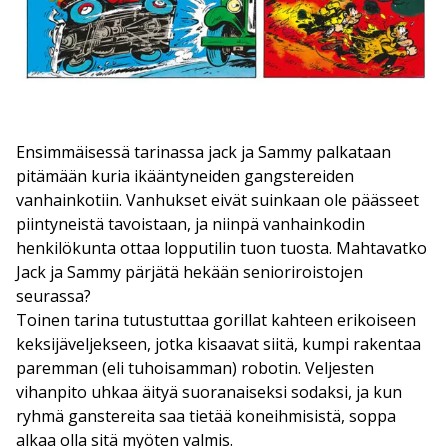
Ensimmäisessä tarinassa jack ja Sammy palkataan
pitämään kuria ikääntyneiden gangstereiden
vanhainkotiin. Vanhukset eivät suinkaan ole päässeet
piintyneistä tavoistaan, ja niinpä vanhainkodin
henkilökunta ottaa lopputilin tuon tuosta. Mahtavatko
Jack ja Sammy pärjätä hekään senioriroistojen
seurassa?
Toinen tarina tutustuttaa gorillat kahteen erikoiseen
keksijäveljekseen, jotka kisaavat siitä, kumpi rakentaa
paremman (eli tuhoisamman) robotin. Veljesten
vihanpito uhkaa äityä suoranaiseksi sodaksi, ja kun
ryhmä ganstereita saa tietää koneihmisistä, soppa
alkaa olla sitä myöten valmis.