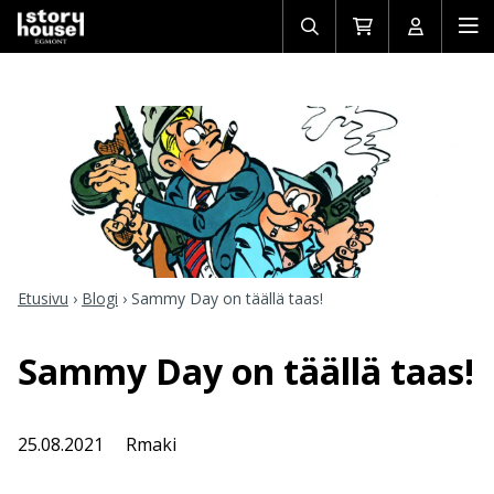
Avaa/sulje
Siirry
Avaa/sulj
Ava
haku
ostoskoriin
käyttäjän
mob
Etusivu
›
Blogi
›
Sammy Day on täällä taas!
Sammy Day on täällä taas!
25.08.2021
Rmaki