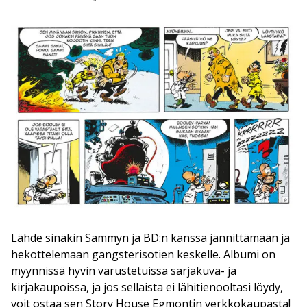
Lähde sinäkin Sammyn ja BD:n kanssa jännittämään ja
hekottelemaan gangsterisotien keskelle. Albumi on
myynnissä hyvin varustetuissa sarjakuva- ja
kirjakaupoissa, ja jos sellaista ei lähitienooltasi löydy,
voit ostaa sen Story House Egmontin verkkokaupasta!