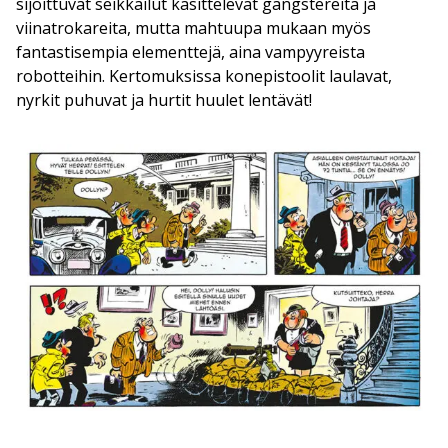
sijoittuvat seikkailut käsittelevät gangstereita ja
viinatrokareita, mutta mahtuupa mukaan myös
fantastisempia elementtejä, aina vampyyreista
robotteihin. Kertomuksissa konepistoolit laulavat,
nyrkit puhuvat ja hurtit huulet lentävät!