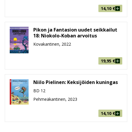
Paino
210g
14,10
€
Ikäryhmä
9-99
Pikon ja Fantasion uudet seikkailut
18: Niokolo-Koban arvoitus
Kovakantinen, 2022
19,95
€
Niilo Pielinen: Keksijöiden kuningas
BD 12
Pehmeäkantinen, 2023
14,10
€