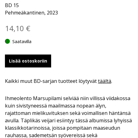
BD 15
Pehmeäkantinen, 2023
14,10
€
Saatavilla
Lisää ostoskoriin
Kaikki muut BD-sarjan tuotteet löytyvät
täältä
.
Ihmeolento Marsupilami selviää niin villissä viidakossa
kuin sivistyneessä maailmassa nopean älyn,
rajattoman mielikuvituksen sekä voimallisen häntänsä
avulla. Täplikäs veijari esiintyy tässä albumissa lyhyissä
klassikkotarinoissa, joissa pompitaan maaseudun
rauhassa, sademetsän syövereissä sekä