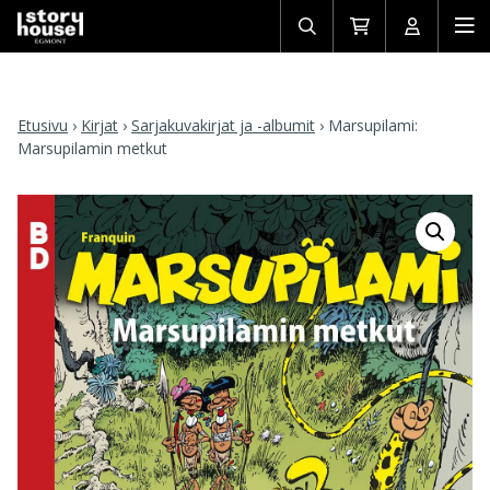
Avaa/sulje
Siirry
Avaa/sulj
Ava
haku
ostoskoriin
käyttäjän
mob
Etusivu
›
Kirjat
›
Sarjakuvakirjat ja -albumit
›
Marsupilami:
Marsupilamin metkut