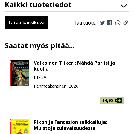
Kaikki tuotetiedot
ISBN
9789523348905
Kirjoittajat
Raoul Cauvin
Jaa tuote:
Lataa kansikuva
Kuvittajat
Arthur Berckmans
Kääntäjät
Jukka Heiskanen
Saatat myös pitää...
Ilmestymispäivä
15.4.2026
ALV
13.5 %
Valkoinen Tiikeri: Nähdä Pariisi ja
Sivumäärä
47
kuolla
Koko
215 mm * 285 mm * 4 mm
BD 39
leveys x korkeus x paksuus
Paino
Pehmeäkantinen, 2026
212g
Ikäryhmä
6-8, 9-99
14,95
€
Pikon ja Fantasion seikkailuja:
Muistoja tulevaisuudesta