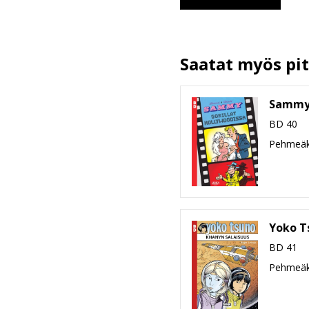
Kuvittajat
Kääntäjät
Ilmestymispäivä
Saatat myös pitä
ALV
Sivumäärä
Sammy:
Koko
leveys x korkeus x paksuus
BD 40
Paino
Pehmeäk
Ikäryhmä
Yoko T
BD 41
Pehmeäk