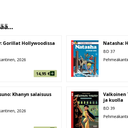
Fred
Jukka Heiskanen
17.6.2026
ä...
13.5 %
53
 Gorillat Hollywoodissa
Natasha: H
214 mm * 286 mm * 5 mm
BD 37
244g
antinen, 2026
Pehmeäkanti
9-99
14,95
€
suno: Khanyn salaisuus
Valkoinen T
ja kuolla
BD 39
antinen, 2026
Pehmeäkanti