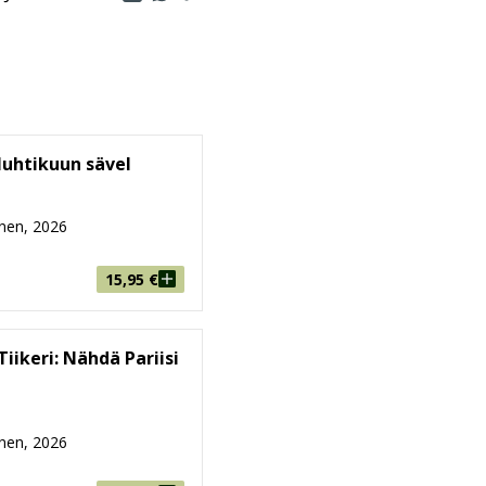
uhtikuun sävel
nen, 2026
15,95
€
iikeri: Nähdä Pariisi
nen, 2026