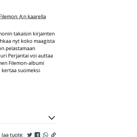
Filemon: A:n kaarella
onin takaisin kirjainten
uhkaa nyt koko maagista
mon pelastamaan
uri Perjantai voi auttaa
inen Filemon-albumi
ä kertaa suomeksi.
Jaa tuote: