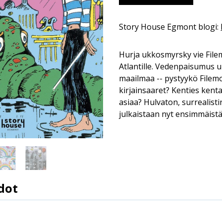
Story House Egmont blogi:
Hurja ukkosmyrsky vie Filem
Atlantille. Vedenpaisumus 
maailmaa -- pystyykö File
kirjainsaaret? Kenties kenta
asiaa? Hulvaton, surrealist
julkaistaan nyt ensimmäist
dot
9789523348929
Fred