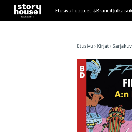
Etusivu
Tuotteet
Brändit
Julkaisu
Etusivu
›
Kirjat
›
Sarjakuva