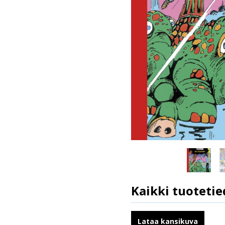
Kaikki tuotetie
ISBN
Kirjoittajat
Lataa kansikuva