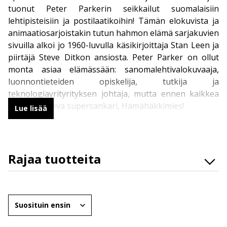
tuonut Peter Parkerin seikkailut suomalaisiin
lehtipisteisiin ja postilaatikoihin! Tämän elokuvista ja
animaatiosarjoistakin tutun hahmon elämä sarjakuvien
sivuilla alkoi jo 1960-luvulla käsikirjoittaja Stan Leen ja
piirtäjä Steve Ditkon ansiosta. Peter Parker on ollut
monta asiaa elämässään: sanomalehtivalokuvaaja,
luonnontieteiden opiskelija, tutkija ja
teknologiayrityrityksen johtaja, mutta ennen kaikkea
seittisinkoileva supersankari, Hämähäkkimies!
Lue lisää
Story House Egmontin Spider-Man -sarjakuva pitää
sivuillaan legendaarisen Hämähäkkimiehen sekä monia
Rajaa tuotteita
tuttuja sankareita ja roistoja Marvelin
sarjakuvamaailmasta. Vauhdikas Spider-Man –
Osasto
Hämähäkkimies -sarjakuvalehti ilmestyy kerran
Brändit
kuukaudessa. Voit tilata tämän ikonisen supersankarin
Järjestä
seikkailut Story House Egmontin verkkokaupasta
Ikäryhmät
kotiisi toimitettuna.