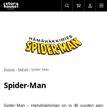
Avaa/sulje
Siirry
Avaa/sulj
Ava
haku
ostoskoriin
käyttäjän
mob
Etusivu
›
Marvel
›
Spider-Man
Spider-Man
Spider-Man – Hämähäkkimies on jo 40 vuoden ajan