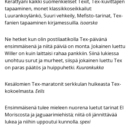
Kerättyäni kaikki suomenkieliset Texit, Tex-kuvittajien
tapaaminen, monet klassikkoseikkailut:
Luurankoylänkö, Suuri vehkeily, Mefisto-tarinat, Tex-
fanien tapaaminen kirjamessuilla.
isoarska
Ne hetket kun olin postilaatikolla Tex-päivänä
ensimmäisenä ja niitä päiviä on monta. Jokainen luettu
Willer on kuin laittaisi rahaa pankkiin. Siinä lukiessa
unohtuu surut ja murheet, siispä jokainen luettu Tex
on paras päätös ja huippuhetki.
Kuurankukka
Kesälomien Tex-maratonit serkkulan huikeasta Tex-
kokoelmasta.
Eelis
Ensimmäisenä tulee mieleen nuorena luetut tarinat El
Moriscosta ja jaguaarimiehistä; niitä oli jännittävää
lukea ja niihin uppoutui kunnolla.
spexi