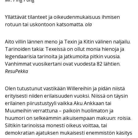
Yllättävät tilanteet ja oikeudenmukaisuus ihmisen
rotuun tai uskontoon katsomatta.
ola
Aito villin lännen meno ja Texin ja Kitin välinen naljailu.
Tarinoiden takia: Texeissä on ollut monia hienoja ja
legendaarisia tarinoita ja jatkumoita pitkin vuosia.
Vanhimmat vuosikertani ovat vuodesta 82 lähtien.
ResuPekka
Olen tutustunut vastikään Willereihin ja pidän niistä
erityisesti niiden erilaisuuden vuoksi. Niissä on täysin
erilainen piirustustyyli vaikka Aku Ankkaan tai
Muumeihin verrattuna – paikoin huolimaton ja
huumori on selkeämmin aikuisempaan makuun: roisia.
Siltikin tarinoissa monesti oikeus voittaa, tai
demokratian ajatuksen mukaisesti enemmistön käsitys