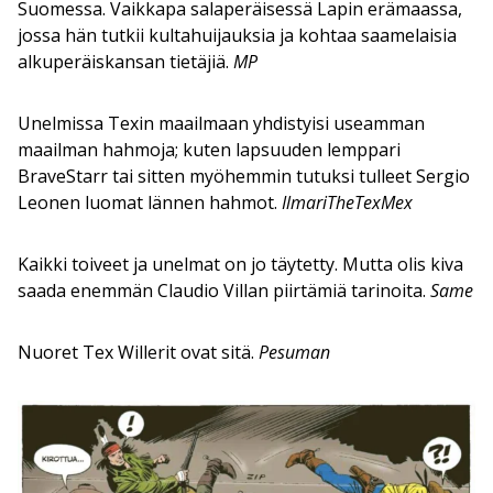
Suomessa. Vaikkapa salaperäisessä Lapin erämaassa,
jossa hän tutkii kultahuijauksia ja kohtaa saamelaisia
alkuperäiskansan tietäjiä.
MP
Unelmissa Texin maailmaan yhdistyisi useamman
maailman hahmoja; kuten lapsuuden lemppari
BraveStarr tai sitten myöhemmin tutuksi tulleet Sergio
Leonen luomat lännen hahmot.
IlmariTheTexMex
Kaikki toiveet ja unelmat on jo täytetty. Mutta olis kiva
saada enemmän Claudio Villan piirtämiä tarinoita.
Same
Nuoret Tex Willerit ovat sitä.
Pesuman