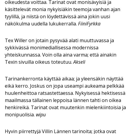
oikeudesta voittaa. Tarinat ovat monisävyisiä ja
käsittelevät monia nykyisiäkin teemoja vanhan ajan
tyylillä, ja niistä on löydettävissä aina jokin uusi
näkökulma uudella lukukerralla.
FiiniFyrkka
Tex Willer on jotain pysyvää alati muuttuvassa ja
sykkivässä monimediallisessa modernissa
yhteiskunnassa. Voin olla aina varma; että ainakin
Texin sivuilla oikeus toteutuu.
Akseli
Tarinankerronta käyttää aikaa; ja yleensäkin näyttää
eikä kerro. Joskus on jopa useampi aukeama pelkkää
huulenheittoa ratsastettaessa. Nykyisessä hektisessä
maailmassa tällainen leppoisa lännen tahti on oikea
henkireikä. Tarinat ovat muutenkin mielenkiintoisia ja
monipuolisia.
wipu
Hyvin piirrettyjä Villin Lännen tarinoita; jotka ovat