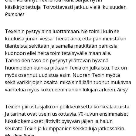
käsikirjoitettuja. Toivottavasti jatkuu vielä ikuisuuden.
Ramones
Texeihin pystyy aina luottamaan. Ne toimii kuin se
kuuluisa junan vessa. Tiedät aina; että pahimmistakin
tilanteista selvitään ja samalla mätkitään pahiksia
kuonoon ellei heitä toimiteta syvälle maan alle.
Tarinoiden taso on pysynyt yllättävän hyvänä
huomioiden kuinka pitkään Texiä on julkaistu. Tex on
myös osannut uudistua esim. Nuoren Texin myötä
sekä värikirjojen osalta; mikä sinällään tuonut mukavaa
vaihtelua myös kokeneemmankin lukijan arkeen.
Andy
Texien piirustusjälki on poikkeuksetta korkealaatuista.
Ja tarinat ovat usein uskottavia. 70-luvun ensimmäiset
lukukokemukset jättivät pysyvän jäljen ja halun
seurata Texin ja kumppanien seikkailuja jatkossakin.
Mr. Ping Pong