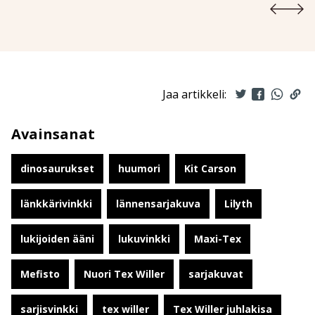
Jaa artikkeli:
Avainsanat
dinosaurukset
huumori
Kit Carson
länkkärivinkki
lännensarjakuva
Lilyth
lukijoiden ääni
lukuvinkki
Maxi-Tex
Mefisto
Nuori Tex Willer
sarjakuvat
sarjisvinkki
tex willer
Tex Willer juhlakisa