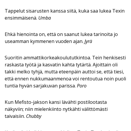
Tappelut sisarusten kanssa siitä, kuka saa lukea Texin
ensimmäisenä.
Umba
Ehkä hienointa on, että on saanut lukea tarinoita jo
useamman kymmenen vuoden ajan.
Jyrä
Suoritin ammattikorkeakoulututkintoa. Tein henkisesti
raskasta työtä ja kasvatin kahta tytärtä. Ajoittain oli
takki melko tyhjä, mutta eteenpäin auttoi se, että tiesi,
että ennen nukkumaanmenoa voi rentoutua noin puoli
tuntia hyvän sarjakuvan parissa.
Poro
Kun Mefisto-jakson kansi lävähti postilootasta
näkyviin; niin mielenkiinto nytkähti välittömästi
taivaisiin.
Chubby