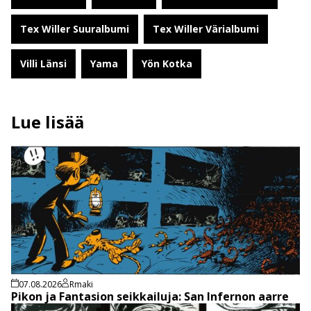
Tex Willer Suuralbumi
Tex Willer Värialbumi
Villi Länsi
Yama
Yön Kotka
Lue lisää
07.08.2026
Rmaki
Pikon ja Fantasion seikkailuja: San Infernon aarre