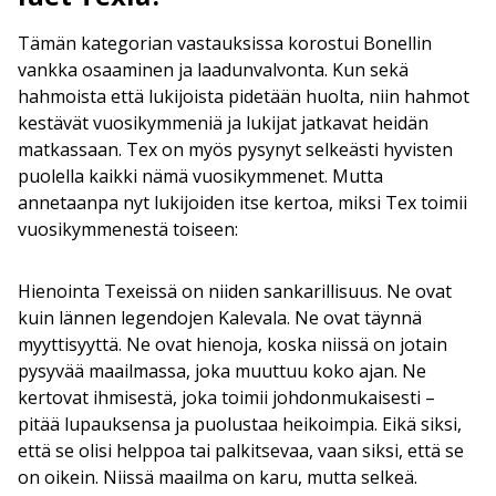
Tämän kategorian vastauksissa korostui Bonellin
vankka osaaminen ja laadunvalvonta. Kun sekä
hahmoista että lukijoista pidetään huolta, niin hahmot
kestävät vuosikymmeniä ja lukijat jatkavat heidän
matkassaan. Tex on myös pysynyt selkeästi hyvisten
puolella kaikki nämä vuosikymmenet. Mutta
annetaanpa nyt lukijoiden itse kertoa, miksi Tex toimii
vuosikymmenestä toiseen:
Hienointa Texeissä on niiden sankarillisuus. Ne ovat
kuin lännen legendojen Kalevala. Ne ovat täynnä
myyttisyyttä. Ne ovat hienoja, koska niissä on jotain
pysyvää maailmassa, joka muuttuu koko ajan. Ne
kertovat ihmisestä, joka toimii johdonmukaisesti –
pitää lupauksensa ja puolustaa heikoimpia. Eikä siksi,
että se olisi helppoa tai palkitsevaa, vaan siksi, että se
on oikein. Niissä maailma on karu, mutta selkeä.