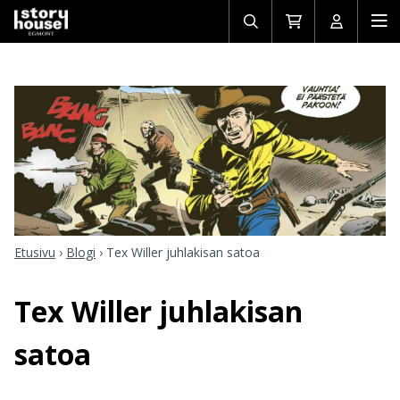
Avaa/sulje
Siirry
Avaa/sulj
Ava
haku
ostoskoriin
käyttäjän
mob
Etusivu
›
Blogi
›
Tex Willer juhlakisan satoa
Tex Willer juhlakisan
satoa