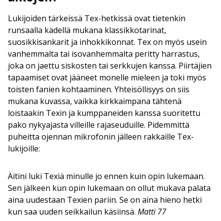
Lukijoiden tärkeissä Tex-hetkissä ovat tietenkin
runsaalla kädellä mukana klassikkotarinat,
suosikkisankarit ja inhokkikonnat. Tex on myös usein
vanhemmalta tai isovanhemmalta peritty harrastus,
joka on jaettu siskosten tai serkkujen kanssa. Piirtäjien
tapaamiset ovat jääneet monelle mieleen ja toki myös
toisten fanien kohtaaminen. Yhteisöllisyys on siis
mukana kuvassa, vaikka kirkkaimpana tähtenä
loistaakin Texin ja kumppaneiden kanssa suoritettu
pako nykyajasta villeille rajaseuduille. Pidemmittä
puheitta ojennan mikrofonin jälleen rakkaille Tex-
lukijoille:
Äitini luki Texiä minulle jo ennen kuin opin lukemaan.
Sen jälkeen kun opin lukemaan on ollut mukava palata
aina uudestaan Texien pariin. Se on aina hieno hetki
kun saa uuden seikkailun käsiinsä.
Matti 77