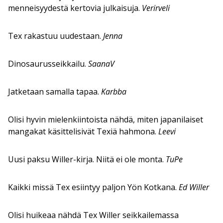
menneisyydestä kertovia julkaisuja.
Verirveli
Tex rakastuu uudestaan.
Jenna
Dinosaurusseikkailu.
SaanaV
Jatketaan samalla tapaa.
Karbba
Olisi hyvin mielenkiintoista nähdä, miten japanilaiset
mangakat käsittelisivät Texiä hahmona.
Leevi
Uusi paksu Willer-kirja. Niitä ei ole monta.
TuPe
Kaikki missä Tex esiintyy paljon Yön Kotkana.
Ed Willer
Olisi huikeaa nähdä Tex Willer seikkailemassa