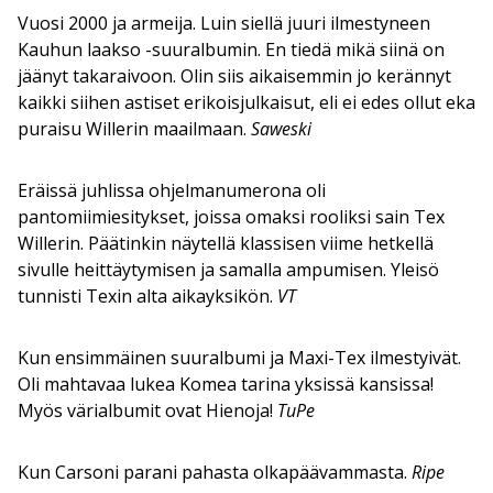
Vuosi 2000 ja armeija. Luin siellä juuri ilmestyneen
Kauhun laakso -suuralbumin. En tiedä mikä siinä on
jäänyt takaraivoon. Olin siis aikaisemmin jo kerännyt
kaikki siihen astiset erikoisjulkaisut, eli ei edes ollut eka
puraisu Willerin maailmaan.
Saweski
Eräissä juhlissa ohjelmanumerona oli
pantomiimiesitykset, joissa omaksi rooliksi sain Tex
Willerin. Päätinkin näytellä klassisen viime hetkellä
sivulle heittäytymisen ja samalla ampumisen. Yleisö
tunnisti Texin alta aikayksikön.
VT
Kun ensimmäinen suuralbumi ja Maxi-Tex ilmestyivät.
Oli mahtavaa lukea Komea tarina yksissä kansissa!
Myös värialbumit ovat Hienoja!
TuPe
Kun Carsoni parani pahasta olkapäävammasta.
Ripe