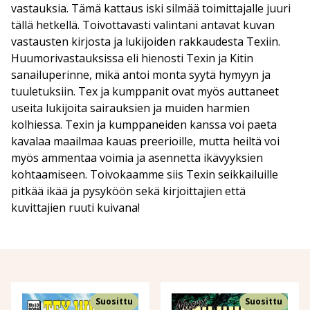
vastauksia. Tämä kattaus iski silmää toimittajalle juuri
tällä hetkellä. Toivottavasti valintani antavat kuvan
vastausten kirjosta ja lukijoiden rakkaudesta Texiin.
Huumorivastauksissa eli hienosti Texin ja Kitin
sanailuperinne, mikä antoi monta syytä hymyyn ja
tuuletuksiin. Tex ja kumppanit ovat myös auttaneet
useita lukijoita sairauksien ja muiden harmien
kolhiessa. Texin ja kumppaneiden kanssa voi paeta
kavalaa maailmaa kauas preerioille, mutta heiltä voi
myös ammentaa voimia ja asennetta ikävyyksien
kohtaamiseen. Toivokaamme siis Texin seikkailuille
pitkää ikää ja pysyköön sekä kirjoittajien että
kuvittajien ruuti kuivana!
Suosittu
Suosittu