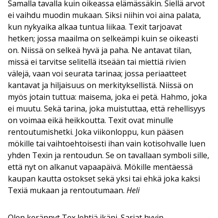
Samalla tavalla kuin oikeassa elämässäkin. Siellä arvot
ei vaihdu muodin mukaan. Siksi niihin voi aina palata,
kun nykyaika alkaa tuntua liikaa. Texit tarjoavat
hetken; jossa maailma on selkeämpi kuin se oikeasti
on. Niissä on selkeä hyvä ja paha. Ne antavat tilan,
missä ei tarvitse selitellä itseään tai miettiä rivien
välejä, vaan voi seurata tarinaa; jossa periaatteet
kantavat ja hiljaisuus on merkityksellistä. Niissä on
myös jotain tuttua: maisema, joka ei petä. Hahmo, joka
ei muutu. Sekä tarina, joka muistuttaa, että rehellisyys
on voimaa eikä heikkoutta. Texit ovat minulle
rentoutumishetki. Joka viikonloppu, kun pääsen
mökille tai vaihtoehtoisesti ihan vain kotisohvalle luen
yhden Texin ja rentoudun. Se on tavallaan symboli sille,
että nyt on alkanut vapaapäivä. Mökille mentäessä
kaupan kautta ostokset sekä yksi tai ehkä joka kaksi
Texiä mukaan ja rentoutumaan.
Heli
Olen kerännyt Tex lehtiä ikäni. Sarjat hyvin