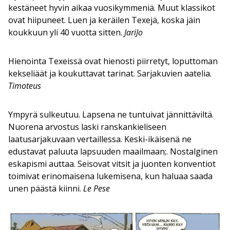
kestäneet hyvin aikaa vuosikymmeniä. Muut klassikot
ovat hiipuneet. Luen ja keräilen Texejä, koska jäin
koukkuun yli 40 vuotta sitten.
JariJo
Hienointa Texeissä ovat hienosti piirretyt, loputtoman
kekseliäät ja koukuttavat tarinat. Sarjakuvien aatelia.
Timoteus
Ympyrä sulkeutuu. Lapsena ne tuntuivat jännittäviltä.
Nuorena arvostus laski ranskankieliseen
laatusarjakuvaan vertaillessa. Keski-ikäisenä ne
edustavat paluuta lapsuuden maailmaan;. Nostalginen
eskapismi auttaa. Seisovat vitsit ja juonten konventiot
toimivat erinomaisena lukemisena, kun haluaa saada
unen päästä kiinni.
Le Pese