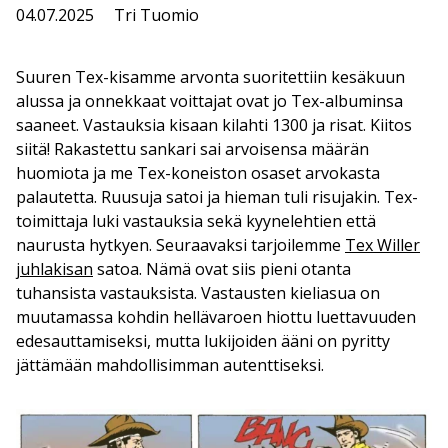
04.07.2025
Tri Tuomio
Suuren Tex-kisamme arvonta suoritettiin kesäkuun
alussa ja onnekkaat voittajat ovat jo Tex-albuminsa
saaneet. Vastauksia kisaan kilahti 1300 ja risat. Kiitos
siitä! Rakastettu sankari sai arvoisensa määrän
huomiota ja me Tex-koneiston osaset arvokasta
palautetta. Ruusuja satoi ja hieman tuli risujakin. Tex-
toimittaja luki vastauksia sekä kyynelehtien että
naurusta hytkyen. Seuraavaksi tarjoilemme
Tex Willer
juhlakisan
satoa. Nämä ovat siis pieni otanta
tuhansista vastauksista. Vastausten kieliasua on
muutamassa kohdin hellävaroen hiottu luettavuuden
edesauttamiseksi, mutta lukijoiden ääni on pyritty
jättämään mahdollisimman autenttiseksi.