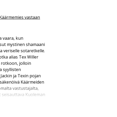
Käärmemies vastaan
 vaara, kun
ssut mystinen shamaani
veriselle sotaretkelle.
tka alias Tex Willer
 rotkoon, jolloin
 syyllisten
Jackin ja Texin pojan
a säkenöivä Käärmeiden
malta vastustajalta,
et seisauttava Kuoleman
rittänyt persoonalliseen
iirtäjämestari Enrique