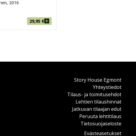
nen, 2016
29,95
€
Story House Egmont
Yhteystiedot
Tilaus- ja toimitusehdot
Lehtien tilaushinnat
Jatkuvan tilaajan edut
Peruuta lehtitilaus
Tietosuojaseloste
Evästeasetukset