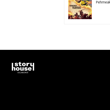
Pehmeäk