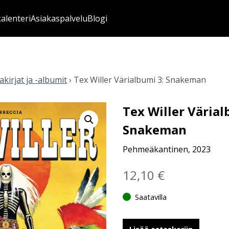
kalenteri
Asiakaspalvelu
Blogi
kirjat ja -albumit
›
Tex Willer Värialbumi 3: Snakeman
Tex Willer Värial
Snakeman
Pehmeäkantinen, 2023
12,10
€
Saatavilla