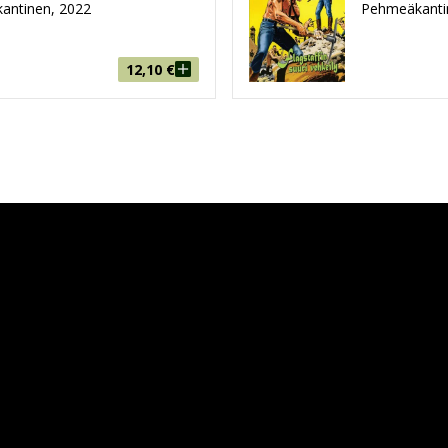
antinen, 2022
Pehmeäkanti
12,10
€