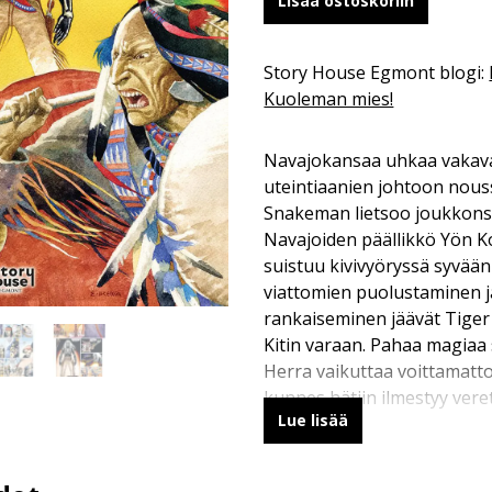
Lisää ostoskoriin
Story House Egmont blogi:
Kuoleman mies!
Navajokansaa uhkaa vakava
uteintiaanien johtoon nou
Snakeman lietsoo joukkonsa 
Navajoiden päällikkö Yön Ko
suistuu kivivyöryssä syvään
viattomien puolustaminen ja
rankaiseminen jäävät Tiger 
Kitin varaan. Pahaa magia
Herra vaikuttaa voittamatto
kunnes hätiin ilmestyy ver
Lue lisää
Mies!
Albumin on kuvittanut ja vä
tyyliinsä argentiinalainen p