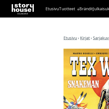
Etusivu
Tuotteet
Brändit
Julkaisu
Etusivu
›
Kirjat
›
Sarjakuva