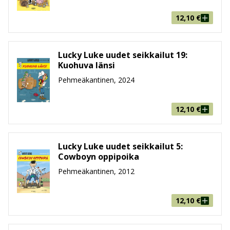
tilaa omat suosikkisi Story House Egmont
verkkokaupasta.
12,10
€
Lucky Luke uudet seikkailut 19:
Kuohuva länsi
Pehmeäkantinen, 2024
12,10
€
Lucky Luke uudet seikkailut 5:
Cowboyn oppipoika
Pehmeäkantinen, 2012
12,10
€