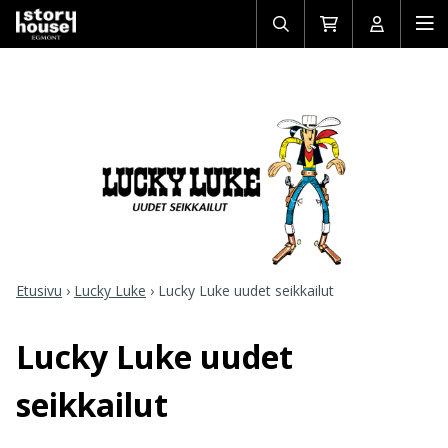
Avaa/sulje
Siirry
Avaa/sulj
Ava
haku
ostoskoriin
käyttäjän
mob
Etusivu
›
Lucky Luke
›
Lucky Luke uudet seikkailut
Lucky Luke uudet
seikkailut