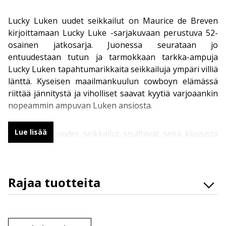
Lucky Luken uudet seikkailut on Maurice de Breven
kirjoittamaan
Lucky Luke
-sarjakuvaan perustuva 52-
osainen jatkosarja. Juonessa seurataan jo
entuudestaan tutun ja tarmokkaan tarkka-ampuja
Lucky Luken tapahtumarikkaita seikkailuja ympäri villiä
länttä. Kyseisen maailmankuulun cowboyn elämässä
riittää jännitystä ja viholliset saavat kyytiä varjoaankin
nopeammin ampuvan Luken ansiosta.
Lue lisää
Lucky Luke uudet seikkailut sisältävät sekä klassista
sarjakuvalukemista vanhoille faneille että nuoremmille
lukijoille suunnattua sisältöä yhden sivun strippien
muodossa. Luken uudet seikkailut ottavat päivitetyssä
Rajaa tuotteita
versiossa kantaa Yhdysvaltojen historian kivullisiin
solmuihin sisältäen muun muassa mustia
Osasto
sankarihahmoja ja rasismin vastaisia kannanottoja.
Brändit
Järjestä