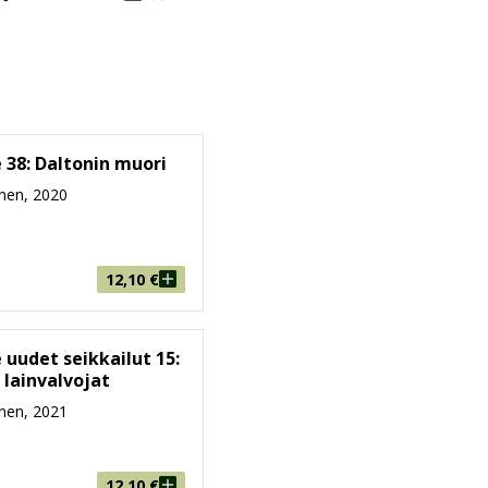
 38: Daltonin muori
nen, 2020
12,10
€
 uudet seikkailut 15:
 lainvalvojat
nen, 2021
12,10
€