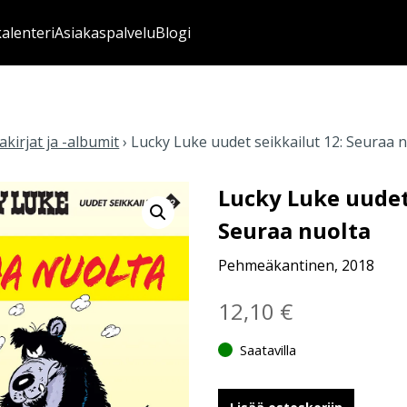
kalenteri
Asiakaspalvelu
Blogi
kirjat ja -albumit
›
Lucky Luke uudet seikkailut 12: Seuraa 
Lucky Luke uudet
Seuraa nuolta
Pehmeäkantinen, 2018
12,10
€
Saatavilla