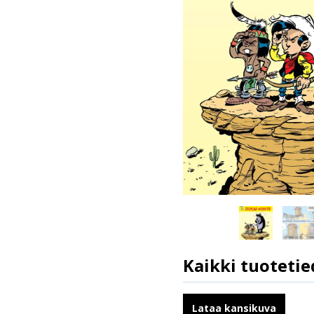
Kaikki tuotetie
ISBN
Kirjoittajat
Lataa kansikuva