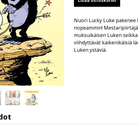
Lisää ostoskoriin
Nuori Lucky Luke pakenee l
nopeammin! Mestaripiirtäjä
muksuikäisen Luken seikkai
viihdyttävät kaikenikäisiä l
Luken ystäviä.
dot
9789523340794
Achdé