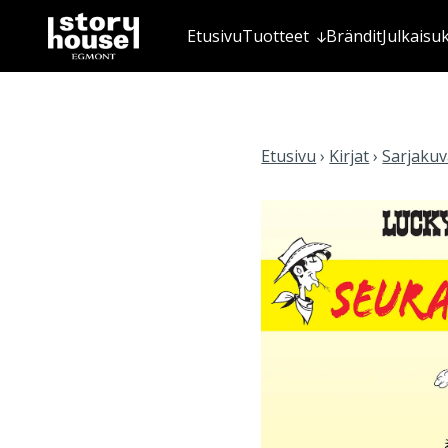
Etusivu
Tuotteet
Brändit
Julkaisu
Etusivu
›
Kirjat
›
Sarjakuva