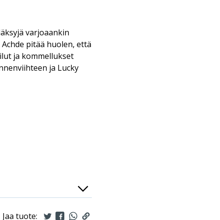
äksyjä varjoaankin
 Achde pitää huolen, että
lut ja kommellukset
ännenviihteen ja Lucky
Jaa tuote: