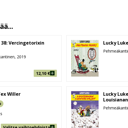
Mirka Ulanto
29.8.2018
13.5 %
ä...
46
215 mm * 286 mm * 5 mm
 38: Vercingetorixin
Lucky Luke
232g
Pehmeäkanti
antinen, 2019
9-99
12,10
€
ex Willer
Lucky Luke
Louisianan
u
Pehmeäkanti
us
Valitse vaihtoehdoista