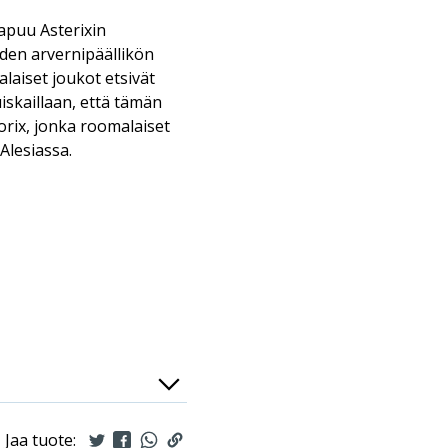
apuu Asterixin
hden arvernipäällikön
laiset joukot etsivät
uiskaillaan, että tämän
torix, jonka roomalaiset
 Alesiassa.
Jaa tuote: