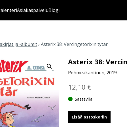
kalenteri
Asiakaspalvelu
Blogi
kirjat ja -albumit
›
Asterix 38: Vercingetorixin tytär
Asterix 38: Verci
Pehmeäkantinen, 2019
12,10
€
Saatavilla
Lisää ostoskoriin