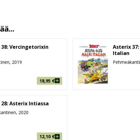
Didier Conrad
Mirka Ulanto
24.10.2019
ä...
13.5 %
48
 38: Vercingetorixin
Asterix 37:
215 mm * 287 mm * 5 mm
Italian
inen, 2019
Pehmeäkanti
206g
9-99
18,95
€
 28: Asterix Intiassa
antinen, 2020
12,10
€