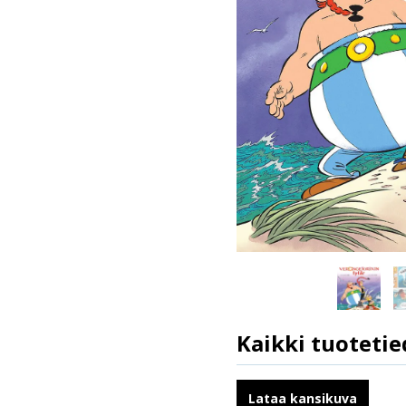
Kaikki tuotetie
ISBN
Kirjoittajat
Lataa kansikuva