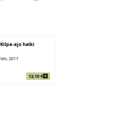
 Kilpa-ajo halki
nen, 2017
12,10
€