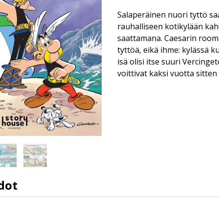
Salaperäinen nuori tyttö sa
rauhalliseen kotikylään ka
saattamana. Caesarin rooma
tyttöä, eikä ihme: kylässä k
isä olisi itse suuri Vercinge
voittivat kaksi vuotta sitten
dot
9789523341685
Jean-Yves Ferri