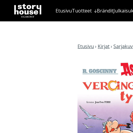
Etusivu
Tuotteet
Brändit
Julkaisu
Etusivu
›
Kirjat
›
Sarjakuva