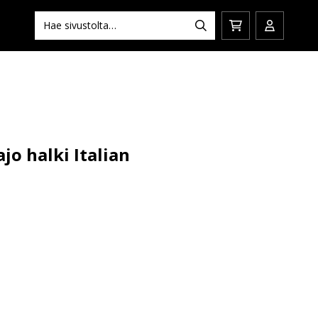
Hae:
Hae
Siirry
Avaa/sulj
ostoskoriin
käyttäjän
ajo halki Italian