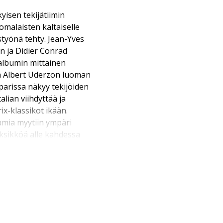
kyisen tekijätiimin
omalaisten kaltaiselle
ustyönä tehty. Jean-Yves
un ja Didier Conrad
albumin mittainen
 Albert Uderzon luoman
arissa näkyy tekijöiden
talian viihdyttää ja
ix-klassikot ikään.
umia myytiin ympäri
ksikköä alle kahdessa
etusta ja pidetystä
 kyse.