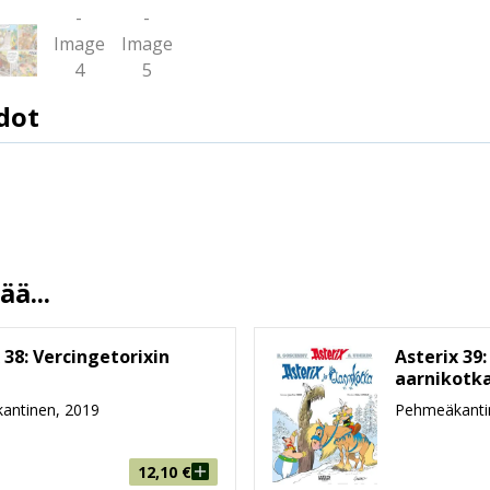
dot
9789523340053
Jean-Yves Ferri
Didier Conrad
Mirka Ulanto
26.10.2017
ä...
13.5 %
48
 38: Vercingetorixin
Asterix 39:
217 mm * 284 mm * 4 mm
aarnikotk
antinen, 2019
Pehmeäkanti
166g
9-99
12,10
€