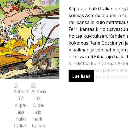
Kilpa-ajo halki Italian on ny
kolmas Asterix-albumi ja su
rallikansalle kuin mittatila
Ferri kantaa kirjoitusvastu
hoitaa kuvituksen. Kahden 
kokemus Rene Goscinnyn ja
maailman ja sen hahmojen p
otteissa, eli Kilpa-ajo halki I
kiihdyttää kuin vanhat Aster
Ilmestymisensä jälkeen alb
Lue lisää
maailman kaksi miljoonaa y
viikossa, joten todella odot
sarjakuvajulkaisusta on siis