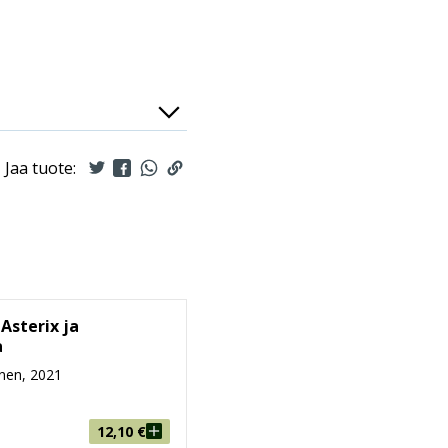
Jaa tuote:
 Asterix ja
a
nen, 2021
12,10
€