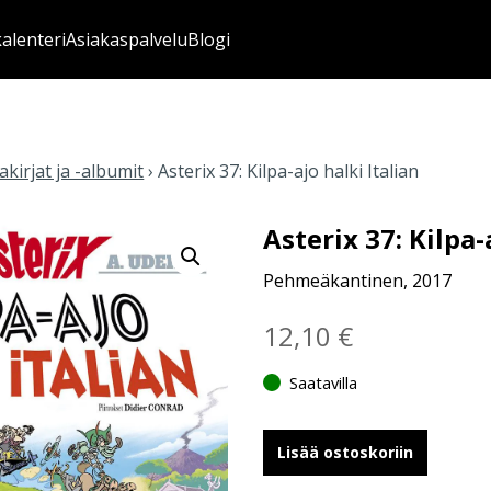
kalenteri
Asiakaspalvelu
Blogi
kirjat ja -albumit
›
Asterix 37: Kilpa-ajo halki Italian
Asterix 37: Kilpa-
Pehmeäkantinen, 2017
12,10
€
Saatavilla
Lisää ostoskoriin