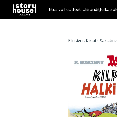
Etusivu
Tuotteet
Brändit
Julkaisu
Etusivu
›
Kirjat
›
Sarjakuva