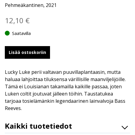
Pehmeäkantinen, 2021
12,10
€
Saatavilla
Lisää ostoskoriin
Lucky Luke perii valtavan puuvillaplantaasin, mutta
haluaa lahjoittaa tiluksensa värillisille maanviljelijöille.
Tämä ei Louisianan takamailla kaikille passaa, joten
Luken coltit joutuvat jälleen töihin. Taustatukea
tarjoaa tosielämänkin legendaarinen lainvalvoja Bass
Reeves.
Kaikki tuotetiedot
ISBN
9789523343511