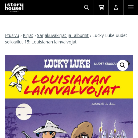
Avaa/sulje
Siirry
Avaa/sulj
Ava
haku
ostoskoriin
käyttäjän
mob
Etusivu
›
Kirjat
›
Sarjakuvakirjat ja -albumit
›
Lucky Luke uudet
seikkailut 15: Louisianan lainvalvojat