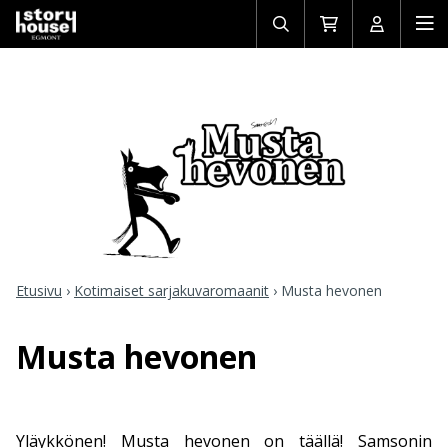
Avaa/sulje
Siirry
Avaa/sulj
Ava
haku
ostoskoriin
käyttäjän
mob
Etusivu
›
Kotimaiset sarjakuvaromaanit
›
Musta hevonen
Musta hevonen
Yläykkönen! Musta hevonen on täällä! Samsonin