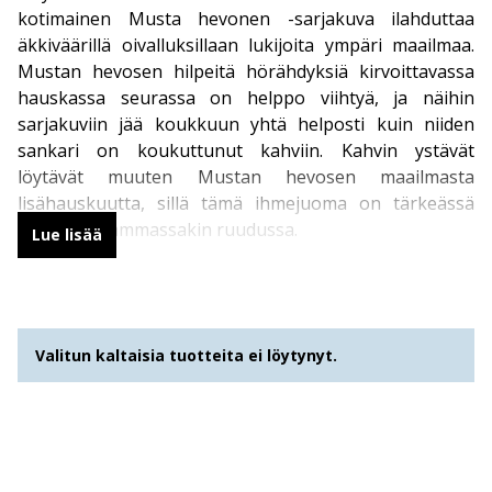
kotimainen Musta hevonen -sarjakuva ilahduttaa
äkkiväärillä oivalluksillaan lukijoita ympäri maailmaa.
Mustan hevosen hilpeitä hörähdyksiä kirvoittavassa
hauskassa seurassa on helppo viihtyä, ja näihin
sarjakuviin jää koukkuun yhtä helposti kuin niiden
sankari on koukuttunut kahviin. Kahvin ystävät
löytävät muuten Mustan hevosen maailmasta
lisähauskuutta, sillä tämä ihmejuoma on tärkeässä
osassa useammassakin ruudussa.
Lue lisää
Hulvatonta huumoria arkipäivän
sattumuksista
Valitun kaltaisia tuotteita ei löytynyt.
Heikki Hevonen
laukkaa reippaasti hupaisasta ja
joskus varsin hämmentävästäkin sattumuksesta
toiseen tavaramerkkeinään niin lempeästi pippuroitu
musta huumori kuin älynystyröitä hierova
kaatuilukomediakin. Tavallisista arkipäivän asioista