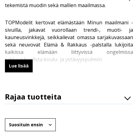
tekemistä muodin sekä mallien maailmassa.
TOPModelit kertovat elämästään Minun maailmani -
sivuilla, jakavat vuorollaan trendi-, muoti- ja
kauneusvinkkejä, seikkailevat omassa sarjakuvassaan
sekä neuvovat Elämä & Rakkaus -palstalla lukijoita
kaikissa elämään liittyvissä ongelmissa
rakkaushuolista koulu- ja ystävyyspulmiin.
Lue lisää
TOPModelit ovat hyviä ystäviä keskenään. He asuvat
neljässä eri yhteisasunnossa. Jokainen pääsee
halutessaan oman huoneensa rauhaan, mutta
Rajaa tuotteita
tanssista ja musiikista pitävät mallit järjestävät
Osasto
innokkaasti yhteisiä illanistujaisia ja juhlia, usein jopa
yllätyksenä esimerkiksi syntymäpäiväsankareille.
Brändit
Järjestä
Ikäryhmät
TOPModel-lehden hahmot