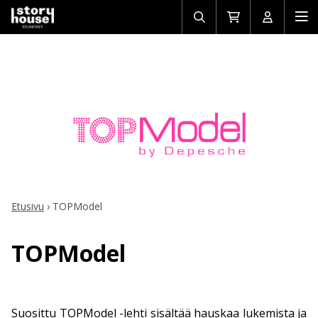
Avaa/sulje
Siirry
Avaa/sulj
Ava
haku
ostoskoriin
käyttäjän
mob
Etusivu
›
TOPModel
TOPModel
Suosittu TOPModel -lehti sisältää hauskaa lukemista ja