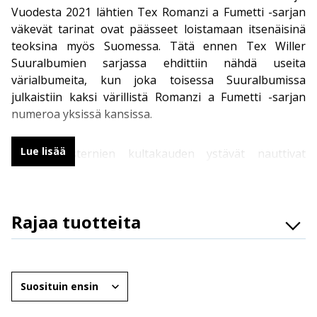
Vuodesta 2021 lähtien Tex Romanzi a Fumetti -sarjan
väkevät tarinat ovat päässeet loistamaan itsenäisinä
teoksina myös Suomessa. Tätä ennen Tex Willer
Suuralbumien sarjassa ehdittiin nähdä useita
värialbumeita, kun joka toisessa Suuralbumissa
julkaistiin kaksi värillistä Romanzi a Fumetti -sarjan
numeroa yksissä kansissa.
Lue lisää
Spagettiwesternien kultakauden ystävät nauttivat
varmasti näistä värillisistä seikkailuista. Perus-Texiä
vapaampi formaatti ja suurempi koko antavat tilaa
tiiviille tunnelmille ja mahtaville maisemakuvauksille.
Rajaa tuotteita
Osasto
Värillisten Tex-albumien kuvittajien lista on komeaa
luettavaa – muun muassa Mario Milano, Alfonso Font,
Brändit
Järjestä
Enrique Breccia, Giampiero Casertano, Carlos Gomez
Ikäryhmät
sekä Texin historian ensimmäinen naiskuvittaja Laura
Zuccheri ovat esitelleet huomattavia taitojaan tämän