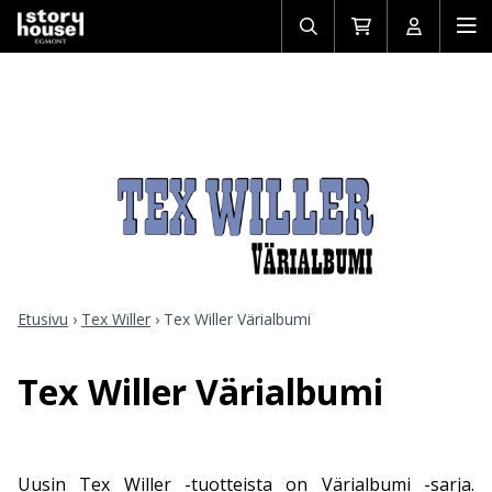
Avaa/sulje
Siirry
Avaa/sulj
Ava
haku
ostoskoriin
käyttäjän
mob
Etusivu
›
Tex Willer
›
Tex Willer Värialbumi
Tex Willer Värialbumi
Uusin Tex Willer -tuotteista on Värialbumi -sarja.