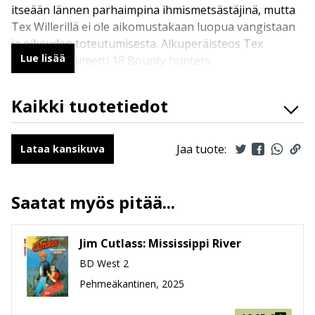
itseään lännen parhaimpina ihmismetsästäjinä, mutta
Tex Willerillä ei ole aikomustakaan luopua vangistaan
ja oikeuden toteutumisesta. Alkuperäisteos Tex
Lue lisää
Romanzi a Fumetti 18 Bounty hunters.
Kaikki tuotetiedot
ISBN
9789523347922
Kirjoittajat
Pasquale Ruju
Jaa tuote:
Lataa kansikuva
Kuvittajat
Massimo Rotundo
Kääntäjät
Ville Mäkelä
Saatat myös pitää...
Ilmestymispäivä
10.9.2025
ALV
10 %
Jim Cutlass: Mississippi River
Sivumäärä
47
BD West 2
Koko
215 mm * 286 mm * 4 mm
leveys x korkeus x paksuus
Pehmeäkantinen, 2025
Paino
212g