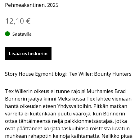
Pehmeäkantinen, 2025
12,10
€
Saatavilla
Lisää ostoskoriin
Story House Egmont blogi:
Tex Willer: Bounty Hunters
Tex Willerin oikeus ei tunne rajoja! Murhamies Brad
Bonnerin jäätyä kiinni Meksikossa Tex lähtee viemään
häntä oikeuden eteen Yhdysvaltoihin. Pitkän matkan
varrelta ei kuitenkaan puutu vaaroja, kun Bonnerin
ottaa tähtäimeensä neljä palkkionmetsästäjää, jotka
ovat päättäneet korjata taskuihinsa roistosta luvatun
muhkean rahapotin keinoja kaihtamatta. Nelikko pitää