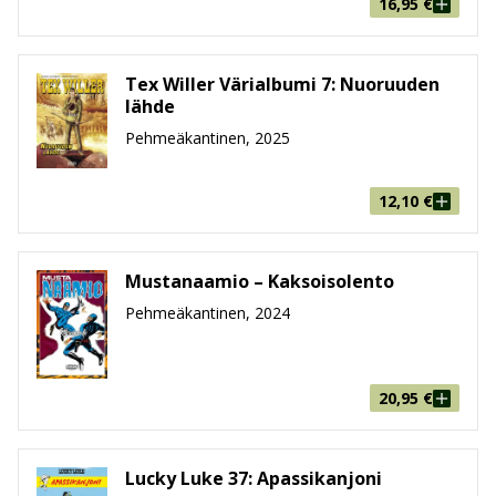
Ikäryhmä
9-99
16,95
€
Tex Willer Värialbumi 7: Nuoruuden
lähde
Pehmeäkantinen, 2025
12,10
€
Mustanaamio – Kaksoisolento
Pehmeäkantinen, 2024
20,95
€
Lucky Luke 37: Apassikanjoni