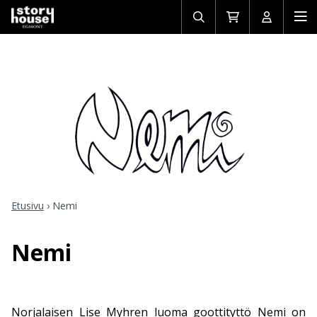
Avaa/sulje
Siirry
Avaa/sulj
Ava
haku
ostoskoriin
käyttäjän
mob
Etusivu
›
Nemi
Nemi
Norjalaisen Lise Myhren luoma goottityttö Nemi on