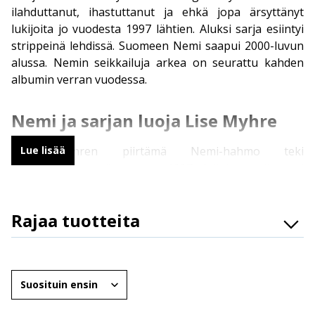
ilahduttanut, ihastuttanut ja ehkä jopa ärsyttänyt
lukijoita jo vuodesta 1997 lähtien. Aluksi sarja esiintyi
strippeinä lehdissä. Suomeen Nemi saapui 2000-luvun
alussa. Nemin seikkailuja arkea on seurattu kahden
albumin verran vuodessa.
Nemi ja sarjan luoja Lise Myhre
Lise Myhren piirtämä Nemi-hahmo teki
Lue lisää
ensiesiintymisensä vuonna 1997, jolloin se ilmestyi
kotimaassaan Norjassa nimellä Den svarte siden
(suomeksi musta tai pimeä puoli). Nemi, jonka
Rajaa tuotteita
sarjakuvan lukijat tuntevat tänään ei ole aivan yhtä
synkkä ja vakava kuin alkuperäiset sarjakuvat. Tästä
Osasto
huolimatta Nemi-sarjakuvissa ei karteta joitain
Brändit
vakavampia aiheita nykyäänkään. Alkuaikoinaan Nemi
Järjestä
myös keskittyi vahvasti heavy metal musiikkiin ja sen
Ikäryhmät
eri alakulttuureihin. Sarjakuva kuitenkin viehättää