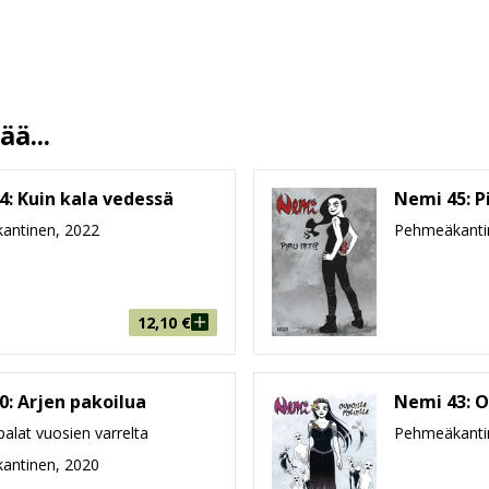
Lise Myhre
Terhi Kemppinen
28.11.2018
13.5 %
ä...
48
210 mm * 296 mm * 3 mm
4: Kuin kala vedessä
Nemi 45: Pi
186g
antinen, 2022
Pehmeäkanti
9-99
12,10
€
0: Arjen pakoilua
Nemi 43: O
palat vuosien varrelta
Pehmeäkanti
antinen, 2020