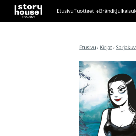
Etusivu
Tuotteet
Brändit
Julkaisu
Etusivu
›
Kirjat
›
Sarjakuva