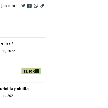
Jaa tuote:
ru irti?
nen, 2022
12,10
€
udoilla poluilla
nen, 2021