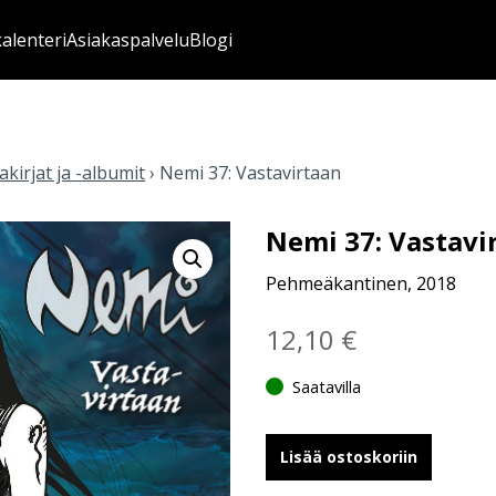
kalenteri
Asiakaspalvelu
Blogi
kirjat ja -albumit
›
Nemi 37: Vastavirtaan
Nemi 37: Vastavi
Pehmeäkantinen, 2018
12,10
€
Saatavilla
Lisää ostoskoriin