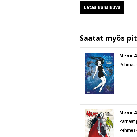
Kirjoittajat
Lataa kansikuva
Kääntäjät
Ilmestymispäivä
ALV
Saatat myös pitä
Sivumäärä
Koko
Nemi 4
leveys x korkeus x paksuus
Paino
Pehmeäk
Ikäryhmä
Nemi 4
Parhaat 
Pehmeäk