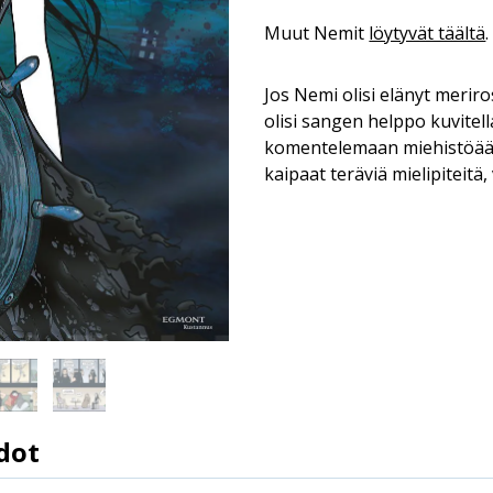
Muut Nemit
löytyvät täältä
.
Jos Nemi olisi elänyt merir
olisi sangen helppo kuvitell
komentelemaan miehistöään
kaipaat teräviä mielipiteitä,
dot
9789523340817